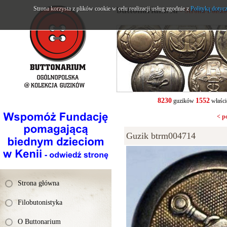
Strona korzysta z plików cookie w celu realizacji usług zgodnie z
buttonarium.eu
Polityką dotyc
- Strona Polsk
8230
1552
guzików
właści
< p
Guzik btrm004714
Strona główna
Filobutonistyka
O Buttonarium