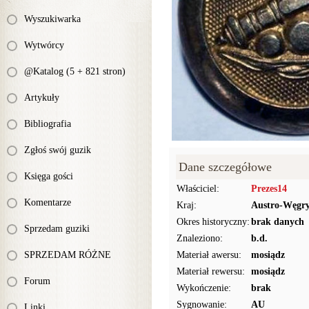
Wyszukiwarka
Wytwórcy
@Katalog (5 + 821 stron)
Artykuły
Bibliografia
Zgłoś swój guzik
Dane szczegółowe
Księga gości
Właściciel:
Prezes14
Komentarze
Kraj:
Austro-Węgr
Okres historyczny:
brak danych
Sprzedam guziki
Znaleziono:
b.d.
SPRZEDAM RÓŻNE
Materiał awersu:
mosiądz
Materiał rewersu:
mosiądz
Forum
Wykończenie:
brak
Sygnowanie:
AU
Linki