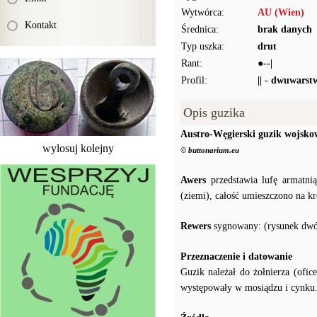
Wytwórca:
AU (Wien)
Kontakt
Średnica:
brak danych
Typ uszka:
drut
Rant:
●--|
Profil:
|| - dwuwarst
Opis guzika
Austro-Węgierski guzik wojsko
wylosuj kolejny
© buttonarium.eu
Awers
przedstawia lufę armatnią
(ziemi), całość umieszczono na k
Rewers
sygnowany: (rysunek dwó
Przeznaczenie i datowanie
Guzik należał do żołnierza (ofic
występowały w mosiądzu i cynku