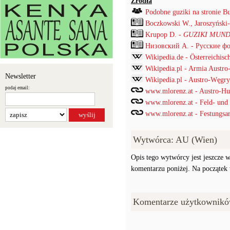
Źródła
Podobne guziki na stronie B
Boczkowski W., Jaroszyński
Krupop D. -
GUZIKI MUND
Низовский А. - Русские ф
Wikipedia.de - Österreichisch
Wikipedia.pl - Armia Austro
Newsletter
Wikipedia.pl - Austro-Węgry
podaj email:
www.mlorenz.at - Austro-Hu
www.mlorenz.at - Feld- und G
www.mlorenz.at - Festungsart
Wytwórca: AU (Wien)
Opis tego wytwórcy jest jeszcze w
komentarzu poniżej. Na początek w
Komentarze użytkownikó