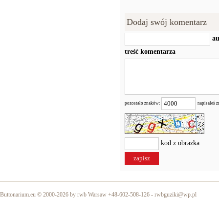
Dodaj swój komentarz
au
treść komentarza
pozostało znaków:
napisałeś 
kod z obrazka
Buttonarium.eu © 2000-2026 by rwb Warsaw +48-602-508-126 -
rwbguziki@wp.pl