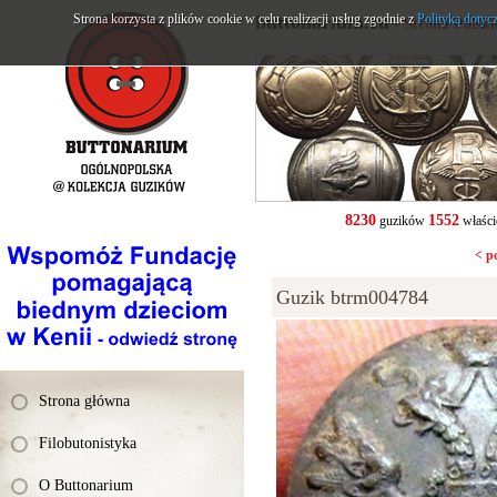
Strona korzysta z plików cookie w celu realizacji usług zgodnie z
buttonarium.eu
Polityką dotyc
- Strona Polsk
8230
1552
guzików
właści
< p
Guzik btrm004784
Strona główna
Filobutonistyka
O Buttonarium