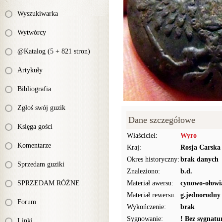
Wyszukiwarka
Wytwórcy
@Katalog (5 + 821 stron)
Artykuły
Bibliografia
Zgłoś swój guzik
Dane szczegółowe
Księga gości
Właściciel:
Wyro
Komentarze
Kraj:
Rosja Carska
Okres historyczny:
brak danych
Sprzedam guziki
Znaleziono:
b.d.
SPRZEDAM RÓŻNE
Materiał awersu:
cynowo-ołowi
Materiał rewersu:
g.jednorodny
Forum
Wykończenie:
brak
Sygnowanie:
! Bez sygnat
Linki