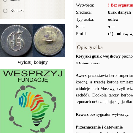
Wytwórca:
! Bez sygnat
Kontakt
Średnica:
brak danych
Typ uszka:
odlew
Rant:
●---
Profil:
(#( - odlew, 
Opis guzika
Rosyjski guzik wojskowy
piecho
wylosuj kolejny
© buttonarium.eu
Awers
przedstawia herb Imperiu
koronę, a trzecią koronę umiesz
widnieje herb Moskwy, czyli wiz
zachód). Dookoła tarczy herbow
szponach orła znajdują się: jabłk
Rewers
bez sygnatur wytwórcy.
Przeznaczenie i datowanie