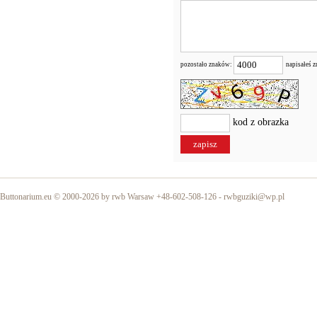
pozostało znaków:
napisałeś 
kod z obrazka
Buttonarium.eu © 2000-2026 by rwb Warsaw +48-602-508-126 -
rwbguziki@wp.pl