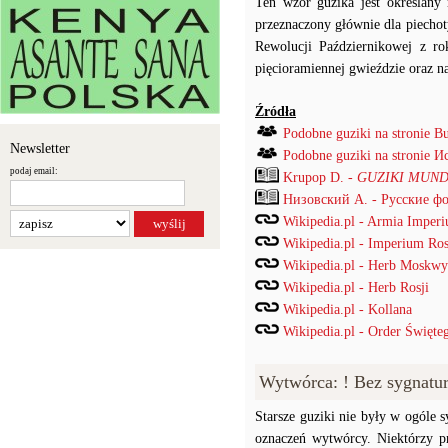
Ten wzór guzika jest określan
przeznaczony głównie dla piecho
Rewolucji Październikowej z r
pięcioramiennej gwieździe oraz na
Źródła
Podobne guziki na stronie B
Newsletter
Podobne guziki na stronie
podaj email:
Krupop D. -
GUZIKI MUND
Низовский А. - Русские ф
Wikipedia.pl - Armia Imper
Wikipedia.pl - Imperium Ros
Wikipedia.pl - Herb Moskwy
Wikipedia.pl - Herb Rosji
Wikipedia.pl - Kollana
Wikipedia.pl - Order Święte
Wytwórca: ! Bez sygnatu
Starsze guziki nie były w ogóle
oznaczeń wytwórcy. Niektórzy p