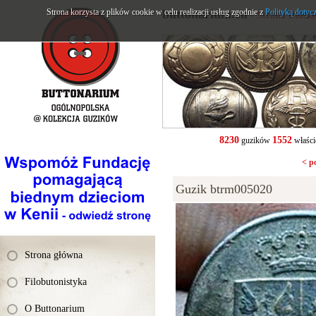
Strona korzysta z plików cookie w celu realizacji usług zgodnie z
buttonarium.eu
Polityką dotyc
- Strona Polsk
8230
1552
guzików
właści
< p
Guzik btrm005020
Strona główna
Filobutonistyka
O Buttonarium