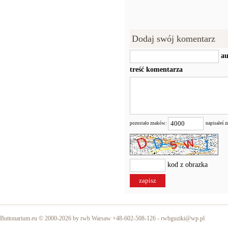
Dodaj swój komentarz
au
treść komentarza
pozostało znaków:
napisałeś 
kod z obrazka
Buttonarium.eu © 2000-2026 by rwb Warsaw +48-602-508-126 -
rwbguziki@wp.pl