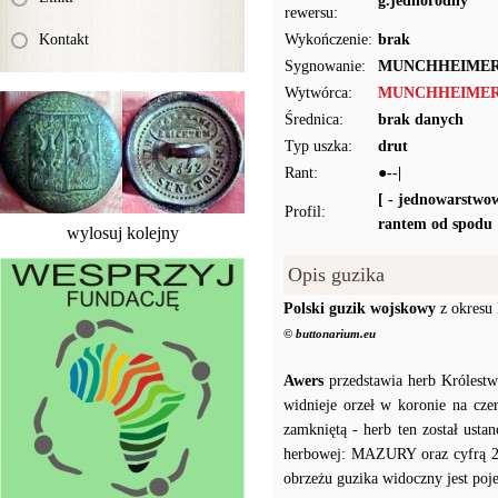
g.jednorodny
rewersu:
Kontakt
Wykończenie:
brak
Sygnowanie:
MUNCHHEIME
Wytwórca:
MUNCHHEIMER
Średnica:
brak danych
Typ uszka:
drut
Rant:
●--|
[ - jednowarstwo
Profil:
rantem od spodu
wylosuj kolejny
Opis guzika
Polski guzik wojskowy
z okresu
© buttonarium.eu
Awers
przedstawia herb Królestw
widnieje orzeł w koronie na cz
zamkniętą - herb ten został ust
herbowej: MAZURY oraz cyfrą 2 po
obrzeżu guzika widoczny jest poj