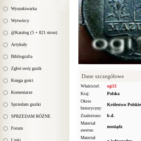
Wyszukiwarka
Wytwórcy
@Katalog (5 + 821 stron)
Artykuły
Bibliografia
Zgłoś swój guzik
Dane szczegółowe
Księga gości
Właściciel:
ogi11
Komentarze
Kraj:
Polska
Okres
Sprzedam guziki
Królestwo Polskie
historyczny:
Znaleziono:
b.d.
SPRZEDAM RÓŻNE
Materiał
mosiądz
Forum
awersu:
Materiał
Linki