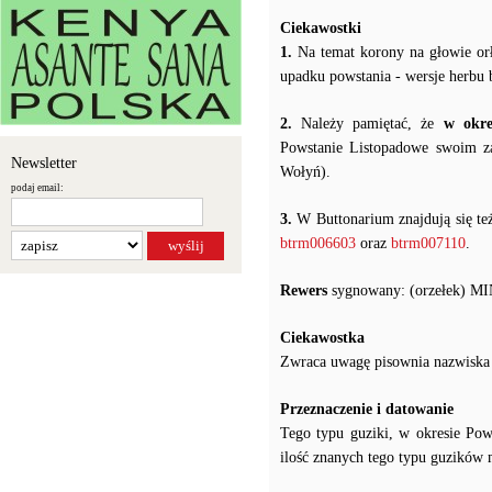
Ciekawostki
1.
Na temat korony na głowie orł
upadku powstania - wersje herbu 
2.
Należy pamiętać, że
w okre
Powstanie Listopadowe swoim za
Newsletter
Wołyń).
podaj email:
3.
W Buttonarium znajdują się te
btrm006603
oraz
btrm007110
.
Rewers
sygnowany: (orzełek)
Ciekawostka
Zwraca uwagę pisownia nazwiska 
Przeznaczenie i datowanie
Tego typu guziki, w okresie Po
ilość znanych tego typu guzików m