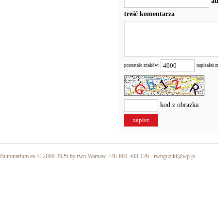
au
treść komentarza
pozostało znaków:
napisałeś 
kod z obrazka
Buttonarium.eu © 2000-2026 by rwb Warsaw +48-602-508-126 -
rwbguziki@wp.pl