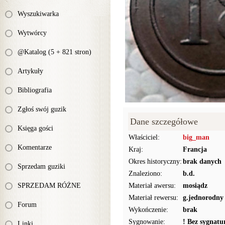
Wyszukiwarka
Wytwórcy
@Katalog (5 + 821 stron)
Artykuły
Bibliografia
Zgłoś swój guzik
Dane szczegółowe
Księga gości
Właściciel:
big_man
Komentarze
Kraj:
Francja
Okres historyczny:
brak danych
Sprzedam guziki
Znaleziono:
b.d.
SPRZEDAM RÓŻNE
Materiał awersu:
mosiądz
Materiał rewersu:
g.jednorodny
Forum
Wykończenie:
brak
Sygnowanie:
! Bez sygnat
Linki