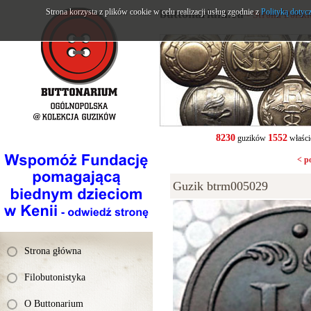
Strona korzysta z plików cookie w celu realizacji usług zgodnie z
buttonarium.eu
Polityką dotyc
- Strona Polsk
8230
1552
guzików
właści
< p
Guzik btrm005029
Strona główna
Filobutonistyka
O Buttonarium