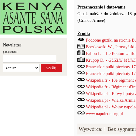
Przeznaczenie i datowanie
Guzik należał do żołnierza 18 p
(Grande Armee).
Źródła
Podobne guziki na stronie B
Newsletter
Boczkowski W., Jaroszyński
podaj email:
Fallou L. - Le Bouton Unif
Krupop D. -
GUZIKI MUND
Francuskie pułki piechoty 1
Francuskie pułki piechoty 1
Wikipedia.fr - 18e régiment d
Wikipedia.fr - Régiment d'inf
Wikipedia.pl - Bitwy i potyc
Wikipedia.pl - Wielka Armia
Wikipedia.pl - Wojny napole
www.napoleon.org.pl
Wytwórca: ! Bez sygnatu