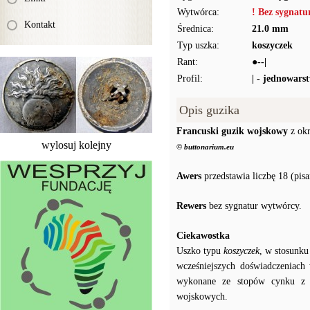
Wytwórca:
! Bez sygnat
Kontakt
Średnica:
21.0 mm
Typ uszka:
koszyczek
Rant:
●--|
Profil:
| - jednowars
Opis guzika
Francuski guzik wojskowy
z okr
wylosuj kolejny
© buttonarium.eu
Awers
przedstawia liczbę 18 (pis
Rewers
bez sygnatur wytwórcy.
Ciekawostka
Uszko typu
koszyczek
, w stosunku
wcześniejszych doświadczeniach
wykonane ze stopów cynku z o
wojskowych.