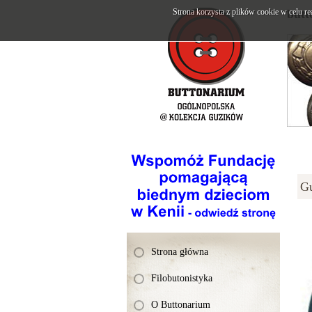
Strona korzysta z plików cookie w celu re
butt
Gu
Strona główna
Filobutonistyka
O Buttonarium