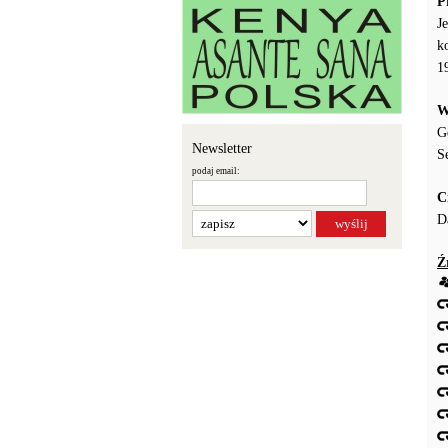
P
J
k
1
W
G
Newsletter
S
podaj email:
C
D
Ź