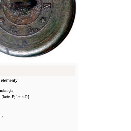
 elementy
amknięta]
latin-F; latin-R]
ie