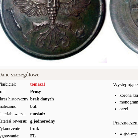
Dane szczegółowe
łaściciel:
tomasz1
Występujące
raj:
Prusy
korona [z
kres historyczny:
brak danych
monogram [
naleziono:
b.d.
orzeł
ateriał awersu:
mosiądz
ateriał rewersu:
g.jednorodny
Przeznaczen
ykończenie:
brak
wojskowy
ygnowanie:
FL