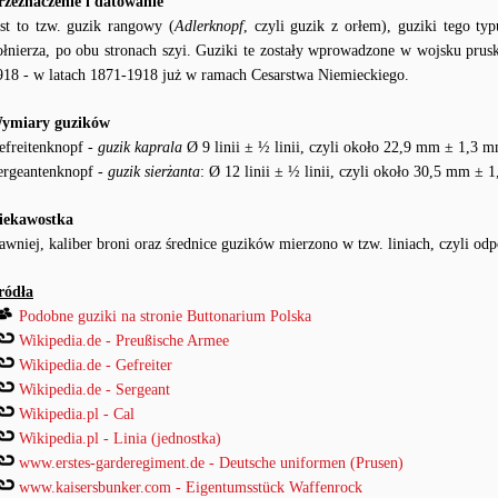
rzeznaczenie i datowanie
est to tzw. guzik rangowy (
Adlerknopf
, czyli guzik z orłem), guziki tego ty
ołnierza, po obu stronach szyi. Guziki te zostały wprowadzone w wojsku pru
918 - w latach 1871-1918 już w ramach Cesarstwa Niemieckiego.
ymiary guzików
efreitenknopf -
guzik kaprala
Ø 9 linii ± ½ linii, czyli około 22,9 mm ± 1,3 
ergeantenknopf -
guzik sierżanta
: Ø 12 linii ± ½ linii, czyli około 30,5 mm ±
iekawostka
awniej, kaliber broni oraz średnice guzików mierzono w tzw. liniach, czyli od
ródła
Podobne guziki na stronie Buttonarium Polska
Wikipedia.de - Preußische Armee
Wikipedia.de - Gefreiter
Wikipedia.de - Sergeant
Wikipedia.pl - Cal
Wikipedia.pl - Linia (jednostka)
www.erstes-garderegiment.de - Deutsche uniformen (Prusen)
www.kaisersbunker.com - Eigentumsstück Waffenrock