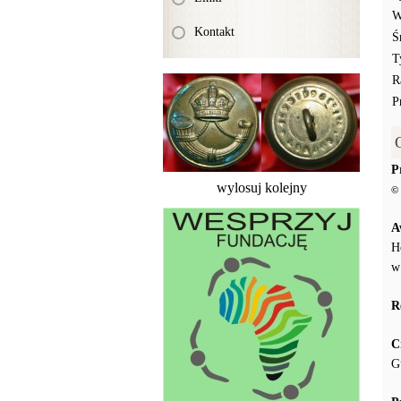
W
Kontakt
Ś
T
R
P
P
wylosuj kolejny
© 
A
H
w
R
C
G