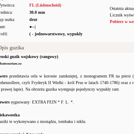
ytwórca:
FL (Lüdenscheid)
Ostatnia aktua
rednica:
30.0 mm
Licznik wyświ
yp uszka:
drut
Pobierz w we
ant:
●--|
rofil:
( - jednowarstwowy, wypukły
Opis guzika
ruski guzik wojskowy (rangowy)
buttonarium.eu
wers
przedstawia orła w koronie zamkniętej, z monogramem FR na piersi (F
ohenzollern, czyli Fryderyk II Wielki - król Prus w latach 1740-1786) oraz z 
 prawej łapie). Na obrzeżu guzika występuje pojedynczy wypukły rant.
ewers
sygnowany: EXTRA FEIN * F. L. *.
iekawostka
uziki te wykonywano z mosiądzu, tombaku i niklu.