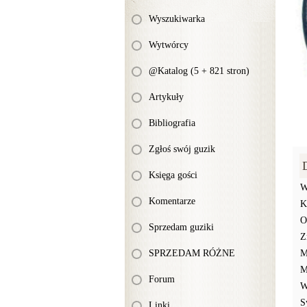
Wyszukiwarka
Wytwórcy
@Katalog (5 + 821 stron)
Artykuły
Bibliografia
Zgłoś swój guzik
Księga gości
W
Komentarze
K
O
Sprzedam guziki
Z
SPRZEDAM RÓŻNE
M
M
Forum
W
S
Linki