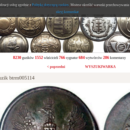
alizacji usług zgodnie z
onarium.eu
Polityką dotyczącą cookies
. Możesz określić warunki przechowywania l
- Strona Polskich Kolekcjonerów Guzików
ukryj komunikat
8230
1552
766
684
286
guzików
właścicieli
sygnatur
wytwórców
komentarzy
< poprzedni
WYSZUKIWARKA
zik btrm005114