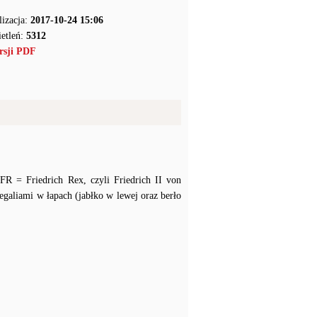
lizacja:
2017-10-24 15:06
etleń:
5312
rsji PDF
R = Friedrich Rex, czyli Friedrich II von
regaliami w łapach (jabłko w lewej oraz berło