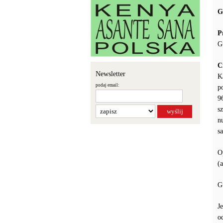
G
P
G
C
Newsletter
K
podaj email:
p
9
s
n
s
O
(
G
J
o