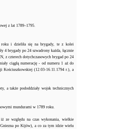
owej z lat 1789–1795.
oku i dzieliła się na brygady, te z kolei
ały 4 brygady po 24 szwadrony każda, łącznie
N, z czterech dotychczasowych brygad po 24
ały ciągłą numerację - od numeru 1 aż do
 Kościuszkowskiej (12.03-16.11.1794 r.), a
ty, a także pododdziały wojsk technicznych
 nowymi mundurami w 1789 roku.
 iż ze względu na czas wykonania, wielkie
Gniezna po Kijów), a co za tym idzie wielu