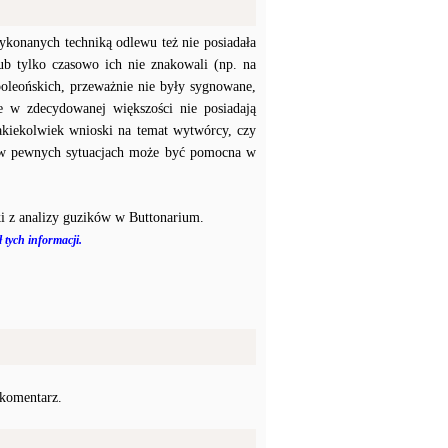
konanych techniką odlewu też nie posiadała
b tylko czasowo ich nie znakowali (np. na
poleońskich, przeważnie nie były sygnowane,
e w zdecydowanej większości nie posiadają
akiekolwiek wnioski na temat wytwórcy, czy
a w pewnych sytuacjach może być pomocna w
i z analizy guzików w Buttonarium.
 tych informacji.
 komentarz.