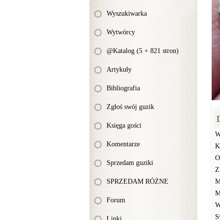
Wyszukiwarka
Wytwórcy
@Katalog (5 + 821 stron)
Artykuły
Bibliografia
Zgłoś swój guzik
Księga gości
W
Komentarze
K
O
Sprzedam guziki
Z
SPRZEDAM RÓŻNE
M
M
Forum
W
S
Linki