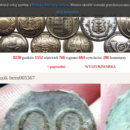
alizacji usług zgodnie z
onarium.eu
Polityką dotyczącą cookies
. Możesz określić warunki przechowywania l
- Strona Polskich Kolekcjonerów Guzików
ukryj komunikat
8230
1552
766
684
286
guzików
właścicieli
sygnatur
wytwórców
komentarzy
< poprzedni
WYSZUKIWARKA
uzik btrm005367