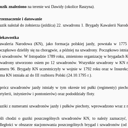
uzik znaleziono
na terenie wsi Dawidy (okolice Raszyna).
rzeznaczenie i datowanie
uzik należał do żołnierza (jeźdźca) 22. szwadronu 1. Brygady Kawalerii Narod
iekawostka
awaleria Narodowa (KN), jako formacja polskiej jazdy, powstała w 1775 r
oczątkowo dzieliły się na chorągwie, a później na szwadrony. Początkowo istni
6 szwadronów. W listopadzie 1789 roku, zmieniono organizację w brygadach K
zwadrony utworzono osiem po 12 szwadronów. Wszystkie szwadrony w KN mi
umeru 96. Brygady KN uczestniczyły w wojnie w 1792 roku oraz w Insurekcji
ama KN istniała aż do III rozbioru Polski (24.10.1795 r.).
prócz szwadronów jazdy istniały w tym okresie też pułki (regimenty) piecho
artylerii, inżynierów i pontonierów) oraz pododdziały floty.
uziki z numerami szwadronów jazdy i pułków piechoty, wprowadzono wraz z
eśli chodzi o guziki poszczególnych szwadronów KN, to należy zaznaczyć,
dległości w obszarze stacjonowania poszczególnych brygad i szwadronów (od 