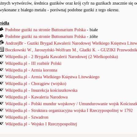
óżnych wytwórców, średnica guzików oraz krój cyfr na guzikach znacznie się od
 wykonane z białego metalu - porównaj podobne guziki z tego okresu.
ródła
Podobne guziki na stronie Buttonarium Polska
- białe
Podobne guziki na stronie Buttonarium Polska
- żółte
AndrzejBr - Guziki Brygad Kawalerii Narodowej Wielkiego Księstwa Litew
Boczkowski W., Jaroszyński-Wolfram M., Gładki K. - GUZIKI Przewodnik
Wikipedia.pl - 2 Brygada Kawalerii Narodowej (2 Wielkopolska)
Wikipedia.pl - III rozbiór Polski
Wikipedia.pl - Armia koronna
Wikipedia.pl - Armia Wielkiego Księstwa Litewskiego
Wikipedia.pl - Chorągiew (wojsko)
Wikipedia.pl - Insurekcja kościuszkowska
Wikipedia.pl - Kawaleria Narodowa
Wikipedia.pl - Polski mundur wojskowy / Umundurowanie wojsk Kościuszk
Wikipedia.pl - Struktura organizacyjna wojska I Rzeczypospolitej w 1792
Wikipedia.pl - Szwadron
Wikipedia.pl - Wojsko I Rzeczypospolitej