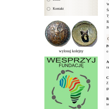
W
Kontakt
Ś
T
R
P
P
wylosuj kolejny
© 
A
ra
C
Z
g
R
t