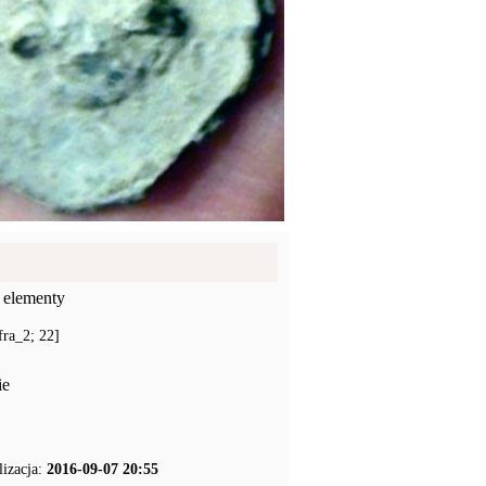
 elementy
fra_2; 22]
ie
lizacja:
2016-09-07 20:55