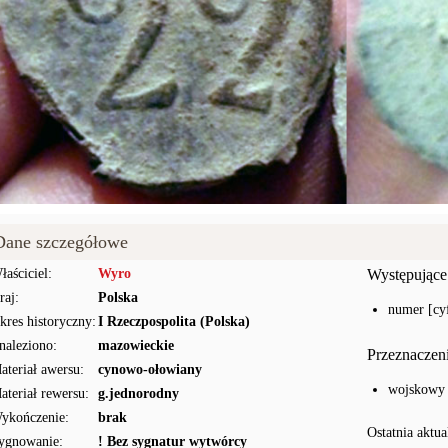
Dane szczegółowe
łaściciel:
Wyro
Występujące
raj:
Polska
numer [cy
kres historyczny:
I Rzeczpospolita (Polska)
naleziono:
mazowieckie
Przeznaczen
ateriał awersu:
cynowo-ołowiany
wojskowy
ateriał rewersu:
g.jednorodny
ykończenie:
brak
Ostatnia aktua
ygnowanie:
! Bez sygnatur wytwórcy