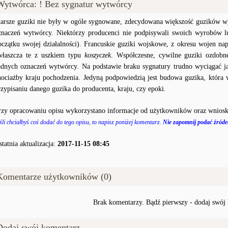
Wytwórca: ! Bez sygnatur wytwórcy
tarsze guziki nie były w ogóle sygnowane, zdecydowana większość guzików wy
znaczeń wytwórcy. Niektórzy producenci nie podpisywali swoich wyrobów lu
oczątku swojej działalności). Francuskie guziki wojskowe, z okresu wojen na
właszcza te z uszkiem typu
koszyczek
. Współczesne, cywilne guziki ozdobn
adnych oznaczeń wytwórcy. Na podstawie braku sygnatury trudno wyciągać j
hociażby kraju pochodzenia. Jedyną podpowiedzią jest budowa guzika, któr
rzypisaniu danego guzika do producenta, kraju, czy epoki.
rzy opracowaniu opisu wykorzystano informacje od użytkowników oraz wniosk
śli chciałbyś coś dodać do tego opisu, to napisz poniżej komentarz.
Nie zapomnij podać źródeł
statnia aktualizacja:
2017-11-15 08:45
Komentarze użytkowników (0)
Brak komentarzy. Bądź pierwszy - dodaj swój
Dodaj swój komentarz