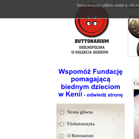
Strona korzysta z plików cookie w celu re
butt
G
Strona główna
Filobutonistyka
O Buttonarium