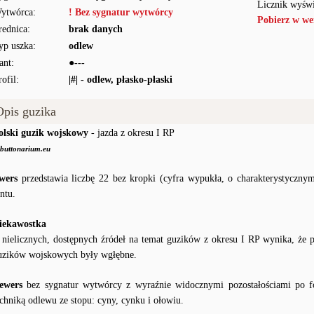
Licznik wyświ
ytwórca:
! Bez sygnatur wytwórcy
Pobierz w we
rednica:
brak danych
yp uszka:
odlew
ant:
●---
rofil:
|#| - odlew, płasko-płaski
Opis guzika
olski guzik wojskowy
- jazda z okresu I RP
buttonarium.eu
wers
przedstawia liczbę 22 bez kropki (cyfra wypukła, o charakterystyczny
ntu.
iekawostka
 nielicznych, dostępnych źródeł na temat guzików z okresu I RP wynika, że
uzików wojskowych były wgłębne.
ewers
bez sygnatur wytwórcy z wyraźnie widocznymi pozostałościami po fo
echniką odlewu ze stopu: cyny, cynku i ołowiu.