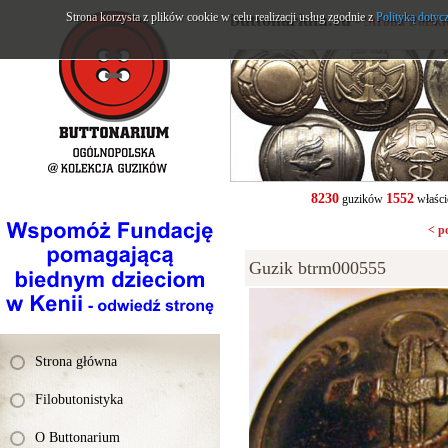
Strona korzysta z plików cookie w celu realizacji usług zgodnie z
buttonarium.eu
Polityką dotyc
- Strona Polsk
8230
1552
guzików
właści
< p
Guzik btrm000555
Strona główna
Filobutonistyka
O Buttonarium