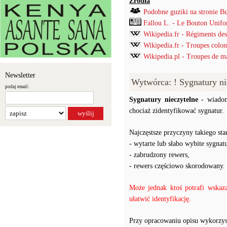
Źródła
Podobne guziki na stronie B
Fallou L. - Le Bouton Unif
Wikipedia.fr - Régiments des
Wikipedia.fr - Troupes colon
Wikipedia.pl - Troupes de m
Newsletter
Wytwórca: ! Sygnatury ni
podaj email:
Sygnatury nieczytelne
- wiadom
chociaż zidentyfikować sygnatur.
Najczęstsze przyczyny takiego stan
- wytarte lub słabo wybite sygnatu
- zabrudzony rewers,
- rewers częściowo skorodowany.
Może jednak ktoś potrafi wskaz
ułatwić identyfikację.
Przy opracowaniu opisu wykorzys