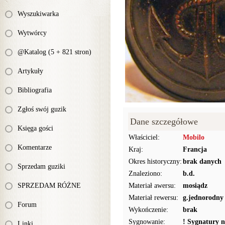
Wyszukiwarka
Wytwórcy
@Katalog (5 + 821 stron)
Artykuły
Bibliografia
Zgłoś swój guzik
Dane szczegółowe
Księga gości
Właściciel:
Mobilo
Komentarze
Kraj:
Francja
Okres historyczny:
brak danych
Sprzedam guziki
Znaleziono:
b.d.
SPRZEDAM RÓŻNE
Materiał awersu:
mosiądz
Materiał rewersu:
g.jednorodny
Forum
Wykończenie:
brak
Sygnowanie:
! Sygnatury n
Linki