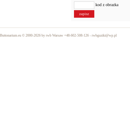
kod z obrazka
Buttonarium.eu © 2000-2026 by rwb Warsaw +48-602-508-126 -
rwbguziki@wp.pl