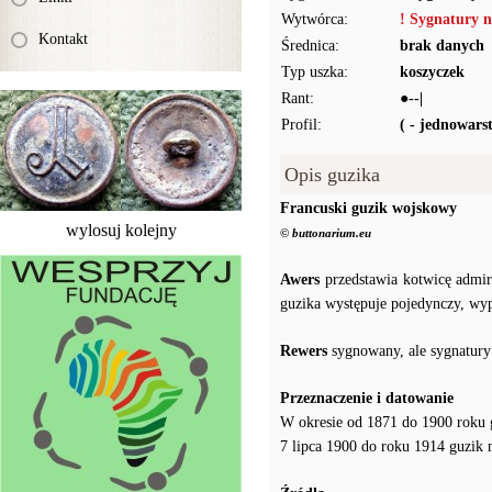
Wytwórca:
! Sygnatury n
Kontakt
Średnica:
brak danych
Typ uszka:
koszyczek
Rant:
●--|
Profil:
( - jednowar
Opis guzika
Francuski guzik wojskowy
wylosuj kolejny
© buttonarium.eu
Awers
przedstawia kotwicę admira
guzika występuje pojedynczy, wyp
Rewers
sygnowany, ale sygnatury 
Przeznaczenie i datowanie
W okresie od 1871 do 1900 roku gu
7 lipca 1900 do roku 1914 guzik na