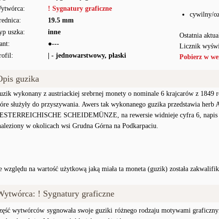
ytwórca:
! Sygnatury graficzne
cywilny/o
rednica:
19.5 mm
yp uszka:
inne
Ostatnia aktua
ant:
●---
Licznik wyświ
rofil:
| - jednowarstwowy, płaski
Pobierz w we
Opis guzika
uzik wykonany z austriackiej srebrnej monety o nominale 6 krajcarów z 1849
tóre służyły do przyszywania. Awers tak wykonanego guzika przedstawia herb Au
ESTERREICHISCHE SCHEIDEMÜNZE, na rewersie widnieje cyfra 6, napis K
naleziony w okolicach wsi Grudna Górna na Podkarpaciu.
e względu na wartość użytkową jaką miała ta moneta (guzik) została zakwalif
Wytwórca: ! Sygnatury graficzne
zęść wytwórców sygnowała swoje guziki różnego rodzaju motywami graficzn