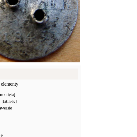
 elementy
amknięta]
[latin-K]
awersie
ie