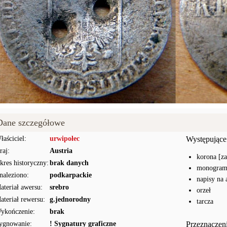
Dane szczegółowe
łaściciel:
urwipołec
Występujące
raj:
Austria
korona [z
kres historyczny:
brak danych
monogram 
naleziono:
podkarpackie
napisy na 
ateriał awersu:
srebro
orzeł
ateriał rewersu:
g.jednorodny
tarcza
ykończenie:
brak
ygnowanie:
! Sygnatury graficzne
Przeznaczen