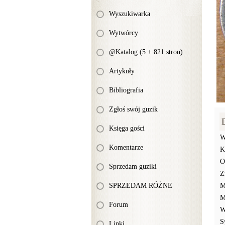
Wyszukiwarka
Wytwórcy
@Katalog (5 + 821 stron)
Artykuły
Bibliografia
Zgłoś swój guzik
Księga gości
W
Komentarze
K
O
Sprzedam guziki
Z
SPRZEDAM RÓŻNE
M
M
Forum
W
S
Linki