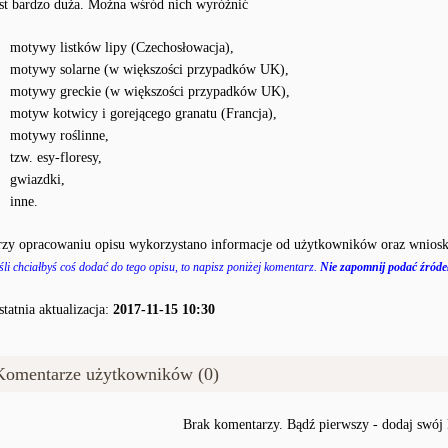
est bardzo duża. Można wśród nich wyróżnić
motywy listków lipy (Czechosłowacja),
motywy solarne (w większości przypadków UK),
motywy greckie (w większości przypadków UK),
motyw kotwicy i gorejącego granatu (Francja),
motywy roślinne,
tzw. esy-floresy,
gwiazdki,
inne.
rzy opracowaniu opisu wykorzystano informacje od użytkowników oraz wniosk
śli chciałbyś coś dodać do tego opisu, to napisz poniżej komentarz.
Nie zapomnij podać źródeł
statnia aktualizacja:
2017-11-15 10:30
Komentarze użytkowników (0)
Brak komentarzy. Bądź pierwszy - dodaj swój