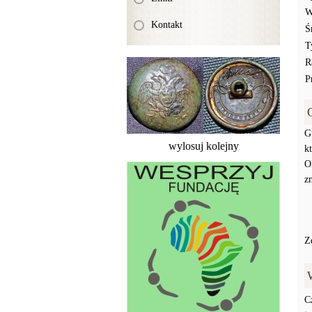
W
Kontakt
Ś
T
R
P
G
wylosuj kolejny
k
O
z
Z
C