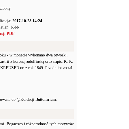
zdobny
lizacja:
2017-10-28 14:24
etleń:
6566
rsji PDF
 roku - w monecie wykonano dwa otworki,
strii z koroną rudolfińską oraz napis: K. K.
REUZER oraz rok 1849. Przedmiot został
ikowana do @Kolekcji Buttonarium.
ymi. Bogactwo i różnorodność tych motywów