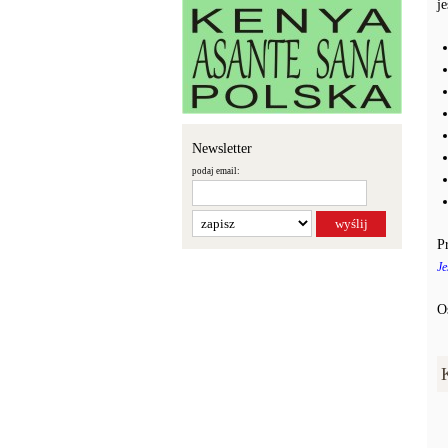
j
Newsletter
podaj email:
P
Je
O