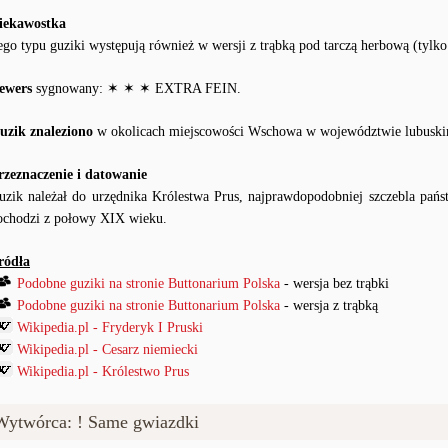
iekawostka
ego typu guziki występują również w wersji z trąbką pod tarczą herbową (ty
ewers
sygnowany: ✶ ✶ ✶ EXTRA FEIN.
uzik znaleziono
w okolicach miejscowości Wschowa w województwie lubusk
rzeznaczenie i datowanie
uzik należał do urzędnika Królestwa Prus, najprawdopodobniej szczebla pań
ochodzi z połowy XIX wieku.
ródła
Podobne guziki na stronie Buttonarium Polska
- wersja bez trąbki
Podobne guziki na stronie Buttonarium Polska
- wersja z trąbką
Wikipedia.pl - Fryderyk I Pruski
Wikipedia.pl - Cesarz niemiecki
Wikipedia.pl - Królestwo Prus
Wytwórca: ! Same gwiazdki