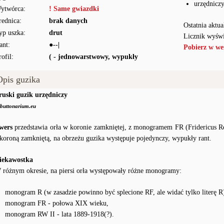
urzędnicz
ytwórca:
! Same gwiazdki
rednica:
brak danych
Ostatnia aktua
yp uszka:
drut
Licznik wyświ
ant:
●--|
Pobierz w we
rofil:
( - jednowarstwowy, wypukły
Opis guzika
ruski guzik urzędniczy
buttonarium.eu
wers
przedstawia orła w koronie zamkniętej, z monogramem FR (Fridericus Re
 koroną zamkniętą, na obrzeżu guzika występuje pojedynczy, wypukły rant.
iekawostka
 różnym okresie, na piersi orła występowały różne monogramy:
monogram R (w zasadzie powinno być splecione RF, ale widać tylko literę R
monogram FR - połowa XIX wieku,
monogram RW II - lata 1889-1918(?).