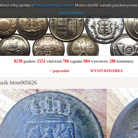
alizacji usług zgodnie z
onarium.eu
Polityką dotyczącą cookies
. Możesz określić warunki przechowywania l
- Strona Polskich Kolekcjonerów Guzików
ukryj komunikat
8230
1552
766
684
286
guzików
właścicieli
sygnatur
wytwórców
komentarzy
< poprzedni
WYSZUKIWARKA
uzik btrm005626