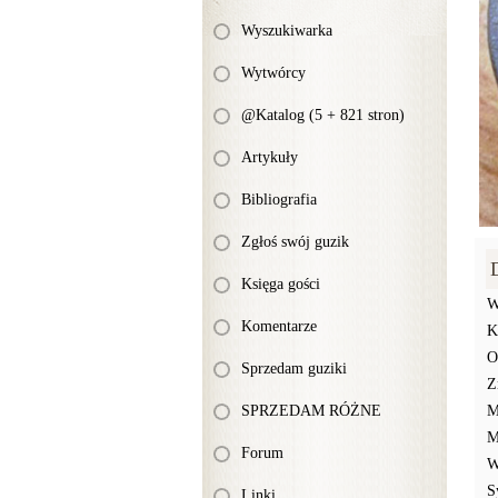
Wyszukiwarka
Wytwórcy
@Katalog (5 + 821 stron)
Artykuły
Bibliografia
Zgłoś swój guzik
Księga gości
W
Komentarze
K
O
Sprzedam guziki
Z
SPRZEDAM RÓŻNE
M
M
Forum
W
S
Linki