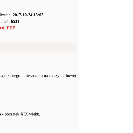
y
lizacja:
2017-10-24 15:02
etleń:
6531
rsji PDF
x), którego umieszczono na tarczy herbowej
) - początek XIX wieku,