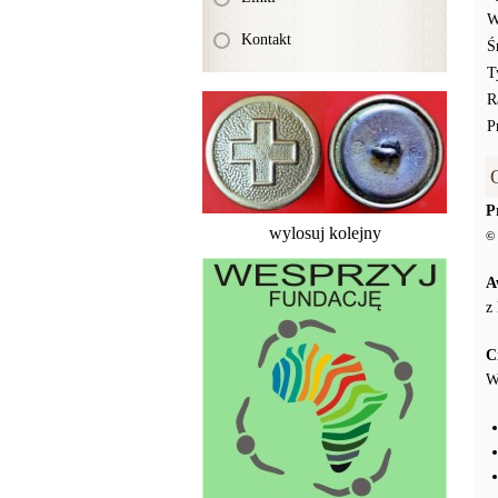
W
Kontakt
Ś
T
R
P
P
wylosuj kolejny
© 
A
z
C
W