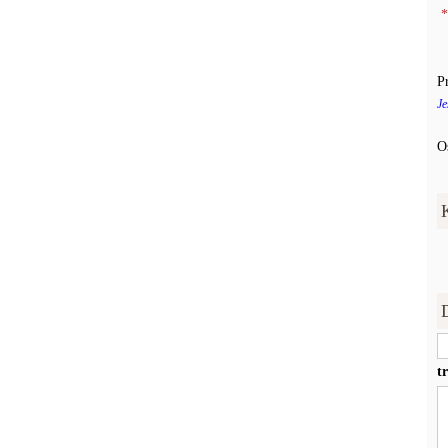
*
P
Je
O
t