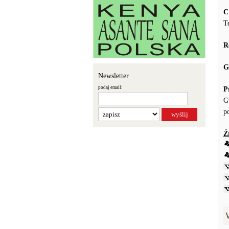
C
T
R
G
Newsletter
podaj email:
P
G
p
Ź