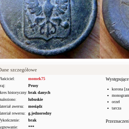
Dane szczegółowe
łaściciel:
momek75
Występujące
raj:
Prusy
korona [z
kres historyczny:
brak danych
monogram [
naleziono:
lubuskie
orzeł
ateriał awersu:
mosiądz
tarcza
ateriał rewersu:
g.jednorodny
ykończenie:
brak
Przeznaczen
ygnowanie:
***