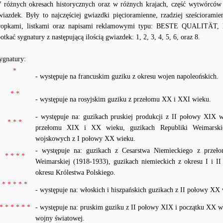
 różnych okresach historycznych oraz w różnych krajach, część wytwórców
wiazdek. Były to najczęściej gwiazdki pięcioramienne, rzadziej sześciorami
ropkami, listkami oraz napisami reklamowymi typu: BESTE QUALITÄ
potkać sygnatury z następującą ilością gwiazdek: 1, 2, 3, 4, 5, 6, oraz 8.
ygnatury:
*
- występuje na francuskim guziku z okresu wojen napoleońskich.
* *
- występuje na rosyjskim guziku z przełomu XX i XXI wieku.
- występuje na: guzikach pruskiej produkcji z II połowy XIX 
* * *
przełomu XIX i XX wieku, guzikach Republiki Weimarskiej
wojskowych z I połowy XX wieku.
- występuje na: guzikach z Cesarstwa Niemieckiego z prze
* * * *
Weimarskiej (1918-1933), guzikach niemieckich z okresu I i I
okresu Królestwa Polskiego.
* * * * *
- występuje na: włoskich i hiszpańskich guzikach z II połowy XX
* * * * * *
- występuje na: pruskim guziku z II połowy XIX i początku XX w
wojny światowej.