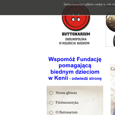
Strona korzysta z plików cookie w celu re
butt
G
Strona główna
Filobutonistyka
O Buttonarium