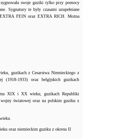
 sygnowała swoje guziki tylko przy pomocy
enne. Sygnatury te były czasami uzupełniane
T, EXTRA FEIN oraz EXTRA RICH. Można
wieku, guzikach z Cesarstwa Niemieckiego z
 (1918-1933) oraz belgijskich guzikach
łomu XIX i XX wieku, guzikach Republiki
I wojny światowej oraz na polskim guziku z
 wieku.
ieku oraz niemieckim guziku z okresu II