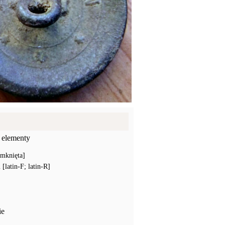
 elementy
amknięta]
latin-F; latin-R]
ie