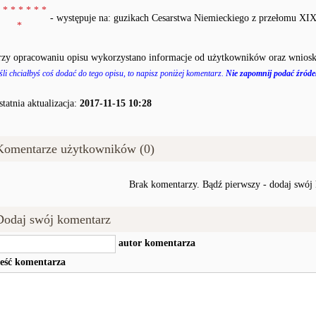
 * * * * * *
- występuje na: guzikach Cesarstwa Niemieckiego z przełomu XI
*
rzy opracowaniu opisu wykorzystano informacje od użytkowników oraz wniosk
śli chciałbyś coś dodać do tego opisu, to napisz poniżej komentarz.
Nie zapomnij podać źródeł
statnia aktualizacja:
2017-11-15 10:28
Komentarze użytkowników (0)
Brak komentarzy. Bądź pierwszy - dodaj swój
Dodaj swój komentarz
autor komentarza
reść komentarza