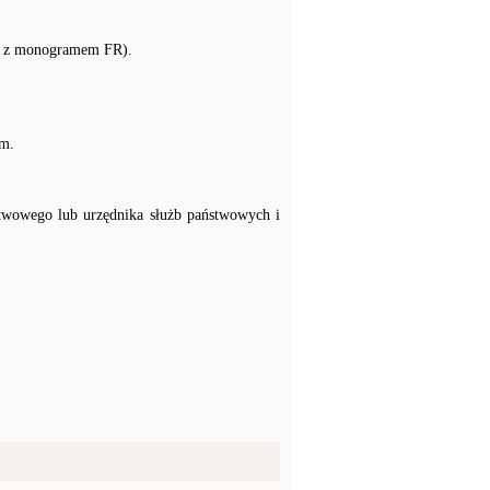
lko z monogramem FR).
im.
stwowego lub urzędnika służb państwowych i