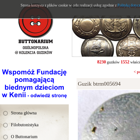
Strona korzysta z plików cookie w celu realizacji usług zgodnie z
buttonarium.eu
Polityką dotyc
- Strona Polsk
8230
1552
guzików
właści
< p
Guzik btrm005694
Strona główna
Filobutonistyka
O Buttonarium