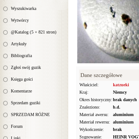
Wyszukiwarka
Wytwórcy
@Katalog (5 + 821 stron)
Artykuły
Bibliografia
Zgłoś swój guzik
Dane szczegółowe
Księga gości
Właściciel:
katzueki
Komentarze
Kraj:
Niemcy
Okres historyczny:
brak danych
Sprzedam guziki
Znaleziono:
b.d.
SPRZEDAM RÓŻNE
Materiał awersu:
aluminium
Materiał rewersu:
aluminium
Forum
Wykończenie:
brak
Sygnowanie:
HEINR VOG
Linki