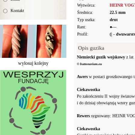
Wytwórca:
HEINR VOG
Kontakt
Średnica:
22.5 mm
Typ uszka:
drut
Rant:
●---
Profil:
(| - dwuwars
Opis guzika
Niemiecki guzik wojskowy
z lat
wylosuj kolejny
© buttonarium.eu
Awers
w postaci groszkowanego t
Ciekawostka
Po zakończeniu II wojny świato
i do dzisiaj obowiązują wzory gu
Rewers
sygnowany: HEINR VOG
Ciekawostka