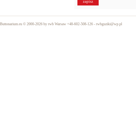
Buttonarium.eu © 2000-2026 by rwb Warsaw +48-602-508-126 -
rwbguziki@wp.pl