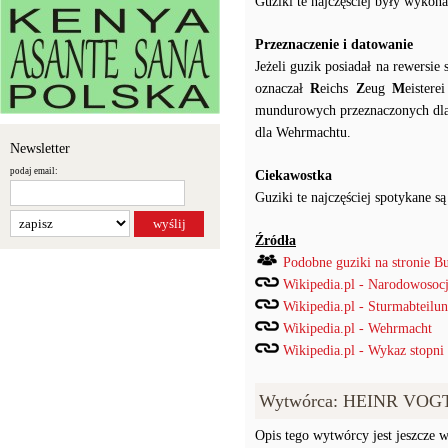
Guziki te najczęściej były wykon
Przeznaczenie i datowanie
Jeżeli guzik posiadał na rewersi
oznaczał
R
eichs
Z
eug
M
eister
mundurowych przeznaczonych dla 
dla Wehrmachtu.
Newsletter
podaj email:
Ciekawostka
Guziki te najczęściej spotykane
Źródła
Podobne guziki na stronie B
Wikipedia.pl - Narodowosocj
Wikipedia.pl - Sturmabteilu
Wikipedia.pl - Wehrmacht
Wikipedia.pl - Wykaz stopni
Wytwórca: HEINR VOG
Opis tego wytwórcy jest jeszcze w