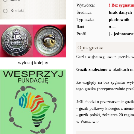
Wytwórca:
! Bez sygnat
Kontakt
Średnica:
brak danych
Typ uszka:
płaskownik
Rant:
●---
Profil:
| - jednowars
Opis guzika
Guzik wojskowy, awers przedstawi
wylosuj kolejny
Guzik znaleziono
w okolicach m
Ze względy na bez sygnatur wytw
tego guzika (przypuszczalnie prz
Jeśli chodzi o przeznaczenie guzi
- guzik pułkowy któregoś z niemi
- guzik polski, żołnierza 20 reg
w Warszawie.