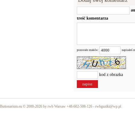
Dodaj swój komentarz
au
treść komentarza
pozostało znaków:
napisałeś 
kod z obrazka
Buttonarium.eu © 2000-2026 by rwb Warsaw +48-602-508-126 -
rwbguziki@wp.pl