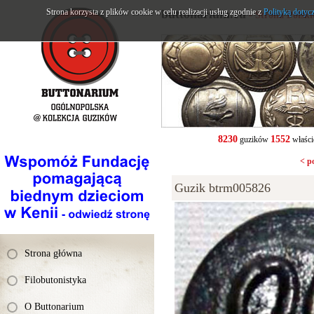
Strona korzysta z plików cookie w celu realizacji usług zgodnie z
buttonarium.eu
Polityką dotyc
- Strona Polsk
8230
1552
guzików
właści
< p
Guzik btrm005826
Strona główna
Filobutonistyka
O Buttonarium