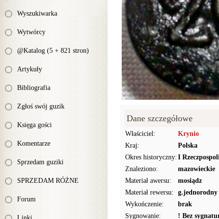
Wyszukiwarka
Wytwórcy
@Katalog (5 + 821 stron)
Artykuły
Bibliografia
Zgłoś swój guzik
Dane szczegółowe
Księga gości
Właściciel:
Krynio
Komentarze
Kraj:
Polska
Okres historyczny:
I Rzeczpospol
Sprzedam guziki
Znaleziono:
mazowieckie
SPRZEDAM RÓŻNE
Materiał awersu:
mosiądz
Materiał rewersu:
g.jednorodny
Forum
Wykończenie:
brak
Sygnowanie:
! Bez sygnat
Linki