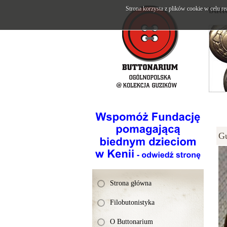
Strona korzysta z plików cookie w celu re
butt
G
Strona główna
Filobutonistyka
O Buttonarium