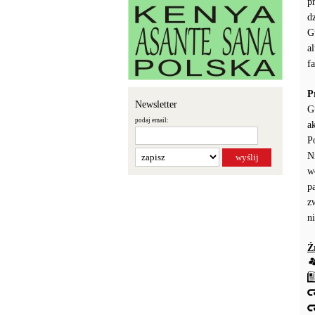
p
d
G
a
f
P
Newsletter
G
podaj email:
a
P
N
w
p
z
n
Ź