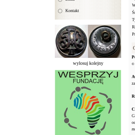
W
Kontakt
Ś
T
R
P
P
wylosuj kolejny
© 
A
z
R
C
G
o
m