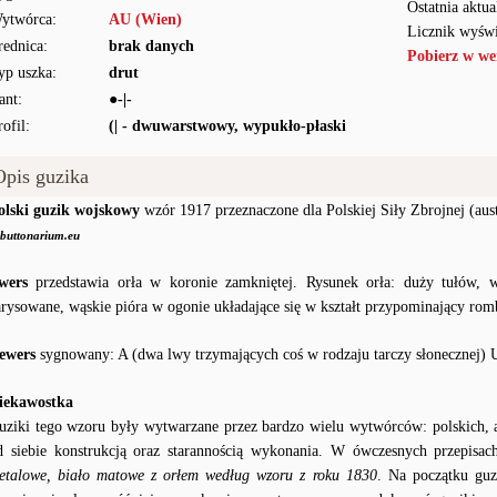
Ostatnia aktua
ytwórca:
AU (Wien)
Licznik wyświ
rednica:
brak danych
Pobierz w we
yp uszka:
drut
ant:
●-|-
rofil:
(| - dwuwarstwowy, wypukło-płaski
Opis guzika
olski guzik wojskowy
wzór 1917 przeznaczone dla Polskiej Siły Zbrojnej (aust
buttonarium.eu
wers
przedstawia orła w koronie zamkniętej. Rysunek orła: duży tułów, w
arysowane, wąskie pióra w ogonie układające się w kształt przypominający rom
ewers
sygnowany: A (dwa lwy trzymających coś w rodzaju tarczy słonecznej) 
iekawostka
uziki tego wzoru były wytwarzane przez bardzo wielu wytwórców: polskich, aus
d siebie konstrukcją oraz starannością wykonania. W ówczesnych przepisac
etalowe, biało matowe z orłem według wzoru z roku 1830
. Na początku gu