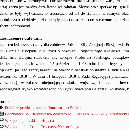
rzepisami, ale w późniejszym okresie zaczęto masowo produkować guziki o
zisiaj znana jest bardzo duża liczba ich odmian. Można więc spotkać np. guzik
uziki te były wytwarzane o średnicach od 14 do 25 mm, z różnych blac
luminiowych, niekiedy guziki te były dodatkowo: złocone, srebrzone, miedzi
arbami ochronnymi.
rzeznaczenie i datowanie
uzik ten był przeznaczony dla żołnierzy Polskiej Siły Zbrojnej (PSZ), czyli 
ktu z dnia 5 listopada 1916 roku o powołaniu regencyjnego Królestwa Polsk
olska Siła Zbrojna stanowiła siły zbrojne Królestwa Polskiego, początk
iemieckiego, jednak w dniu 12 października 1918 roku Rada Regencyjna o
ojskiem, po jego zaprzysiężeniu na wierność państwu polskiemu i Radzie Regen
aździernika 1918 r. W dniu 11 listopada 1918 r. Rada Regencyjna przekazała
wierzchniej, w zakresie obejmującym władzę wojskową i naczelne dowó
iepodległości szybko wprowadzono do użytku nowe polskie guziki wojskowe, t
ródła
Podobne guziki na stronie Buttonarium Polska
Boczkowski W., Jaroszyński-Wolfram M., Gładki K. - GUZIKI Przewodnik
Wikipedia.pl - Akt 5 listopada
Wikipedia.pl - Armia Cesarstwa Niemieckiego