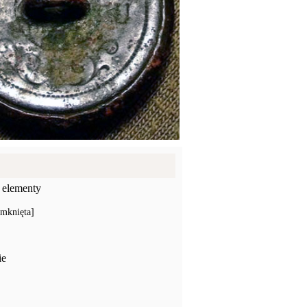
 elementy
amknięta]
ie