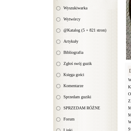
Wyszukiwarka
Wytwórcy
@Katalog (5 + 821 stron)
Artykuły
Bibliografia
Zgłoś swój guzik
Księga gości
W
Komentarze
K
O
Sprzedam guziki
Z
SPRZEDAM RÓŻNE
M
M
Forum
W
S
Linki