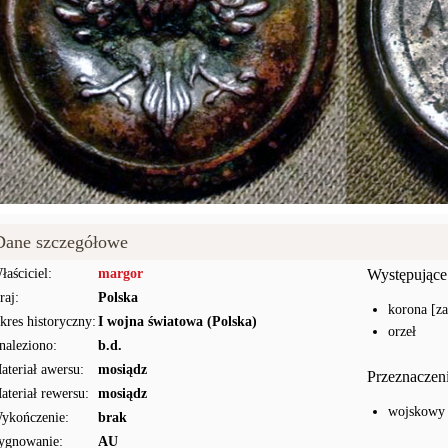
Dane szczegółowe
łaściciel:
margor
Występujące
raj:
Polska
korona [z
kres historyczny:
I wojna światowa (Polska)
orzeł
naleziono:
b.d.
ateriał awersu:
mosiądz
Przeznaczen
ateriał rewersu:
mosiądz
wojskowy
ykończenie:
brak
ygnowanie:
AU