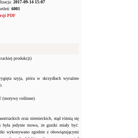
lizacja:
2017-09-14 15:07
etleń:
6001
rsji PDF
rackiej produkcji)
ygięta szyja, pióra w skrzydłach wyraźnie
b.
U (motywy roślinne).
triackich oraz niemieckich, stąd różnią się
h była jedynie mowa, że guziki miały być:
ziki wykonywano zgodnie z obowiązującymi