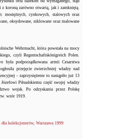
 rysunku orła dalekim od wymaganego, stąd
i z koroną zarówno otwartą, jak i zamkniętą.
h: mosiężnych, cynkowych, stalowych oraz
owane, oksydowane, niklowane oraz malowane
Polnische Wehrmacht, która powstała na mocy
iego, czyli Regentschaftskönigreich Polen.
owo była podporządkowana armii Cesarstwa
głosiła przejęcie zwierzchniej władzy nad
cyjnej - zaprzysiężenie to nastąpiło już 13
 Józefowi Piłsudskiemu część swojej władzy
dztwo wojsk. Po odzyskaniu przez Polskę
zw. wzór 1919.
 dla kolekcjonerów, Warszawa 1999