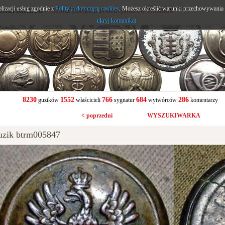
alizacji usług zgodnie z
onarium.eu
Polityką dotyczącą cookies
. Możesz określić warunki przechowywania l
- Strona Polskich Kolekcjonerów Guzików
ukryj komunikat
8230
1552
766
684
286
guzików
właścicieli
sygnatur
wytwórców
komentarzy
< poprzedni
WYSZUKIWARKA
uzik btrm005847