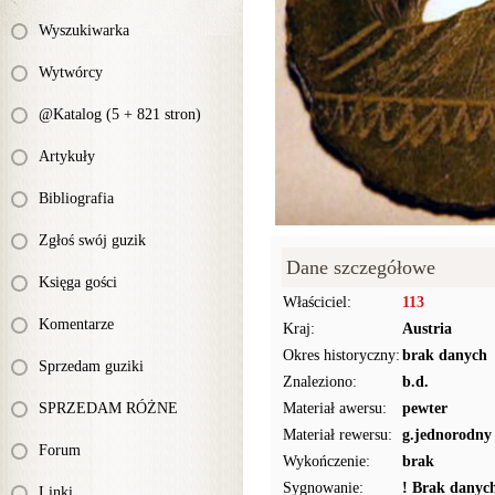
Wyszukiwarka
Wytwórcy
@Katalog (5 + 821 stron)
Artykuły
Bibliografia
Zgłoś swój guzik
Dane szczegółowe
Księga gości
Właściciel:
113
Komentarze
Kraj:
Austria
Okres historyczny:
brak danych
Sprzedam guziki
Znaleziono:
b.d.
SPRZEDAM RÓŻNE
Materiał awersu:
pewter
Materiał rewersu:
g.jednorodny
Forum
Wykończenie:
brak
Sygnowanie:
! Brak danyc
Linki