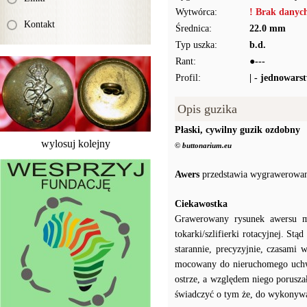
Wytwórca:
! Brak danyc
Kontakt
Średnica:
22.0 mm
Typ uszka:
b.d.
Rant:
●---
Profil:
| - jednowars
Opis guzika
Płaski, cywilny guzik ozdobny
wylosuj kolejny
© buttonarium.eu
Awers
przedstawia wygrawerowan
Ciekawostka
Grawerowany rysunek awersu m
tokarki/szlifierki rotacyjnej. Stą
starannie, precyzyjnie, czasami
mocowany do nieruchomego uchwyt
ostrze, a względem niego porusz
świadczyć o tym że, do wykonywa