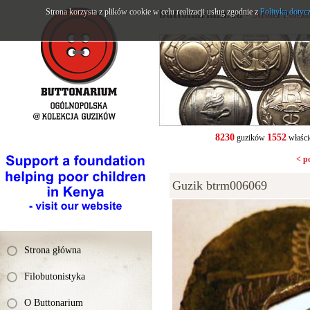
Strona korzysta z plików cookie w celu realizacji usług zgodnie z
buttonarium.eu
Polityką dotyc
- Strona Polsk
8230
1552
guzików
właści
< p
Guzik btrm006069
Strona główna
Filobutonistyka
O Buttonarium