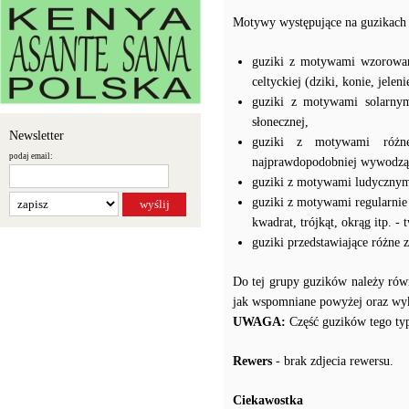
Motywy występujące na guzikach t
guziki z motywami wzorowany
celtyckiej (dziki, konie, jelen
guziki z motywami solarny
słonecznej,
Newsletter
guziki z motywami różneg
podaj email:
najprawdopodobniej wywodzą 
guziki z motywami ludycznymi
guziki z motywami regularnie
kwadrat, trójkąt, okrąg itp. 
guziki przedstawiające różne z
Do tej grupy guzików należy rów
jak wspomniane powyżej oraz wyk
UWAGA:
Część guzików tego typ
Rewers
- brak zdjecia rewersu.
Ciekawostka