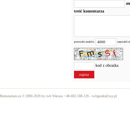
au
treść komentarza
pozostało znaków:
napisałeś 
kod z obrazka
Buttonarium.eu © 2000-2026 by rwb Warsaw +48-602-508-126 -
rwbguziki@wp.pl