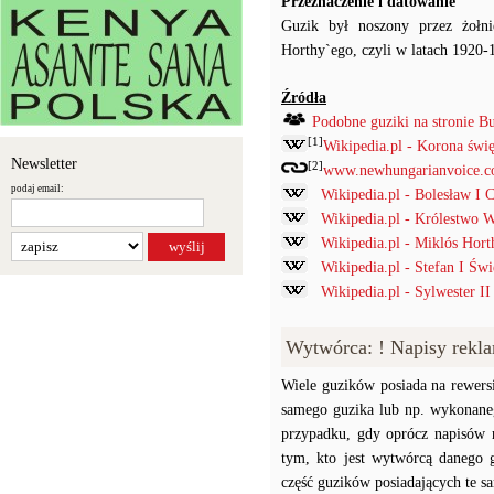
Przeznaczenie i datowanie
Guzik był noszony przez żołni
Horthy`ego, czyli w latach 1920-
Źródła
Podobne guziki na stronie B
[1]
Wikipedia.pl - Korona świę
Newsletter
[2]
www.newhungarianvoice.com
podaj email:
Wikipedia.pl - Bolesław I 
Wikipedia.pl - Królestwo 
Wikipedia.pl - Miklós Hort
Wikipedia.pl - Stefan I Świ
Wikipedia.pl - Sylwester II
Wytwórca: ! Napisy rek
Wiele guzików posiada na rewersi
samego guzika lub np. wykonaneg
przypadku, gdy oprócz napisów 
tym, kto jest wytwórcą danego 
część guzików posiadających te 