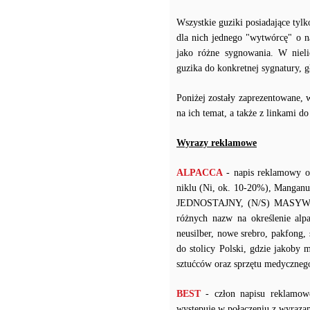
Wszystkie guziki posiadające tyl
dla nich jednego "wytwórcę" o n
jako różne sygnowania. W niel
guzika do konkretnej sygnatury,
Poniżej zostały zaprezentowane, 
na ich temat, a także z linkami d
Wyrazy reklamowe
ALPACCA
- napis reklamowy o
niklu (Ni, ok. 10-20%), Manganu
JEDNOSTAJNY, (N/S) MASYWNY 
różnych nazw na określenie alpak
neusilber, nowe srebro, pakfong,
do stolicy Polski, gdzie jakoby 
sztućców oraz sprzętu medyczneg
BEST
- człon napisu reklamow
występuje w połączeniu z wy