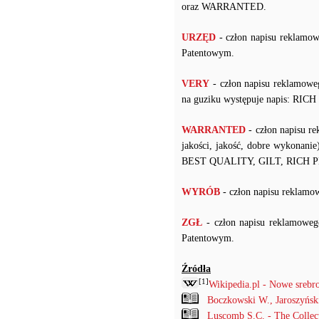
oraz WARRANTED.
URZĘD
- człon napisu reklamo
Patentowym.
VERY
- człon napisu reklamow
na guziku występuje napis: RI
WARRANTED
- człon napisu r
jakości, jakość, dobre wykonanie
BEST QUALITY, GILT, RICH 
WYRÓB
- człon napisu rekla
ZGŁ
- człon napisu reklamowe
Patentowym.
Źródła
[1]
Wikipedia.pl - Nowe srebr
Boczkowski W., Jaroszyńs
Luscomb S.C. - The Collec