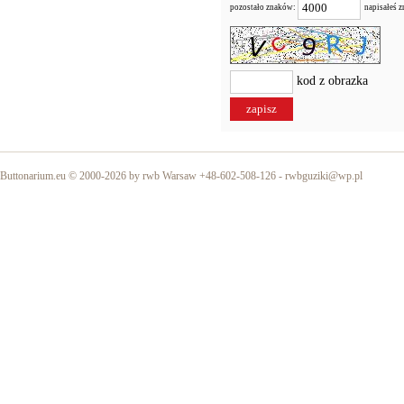
pozostało znaków:
napisałeś 
kod z obrazka
Buttonarium.eu © 2000-2026 by rwb Warsaw +48-602-508-126 -
rwbguziki@wp.pl