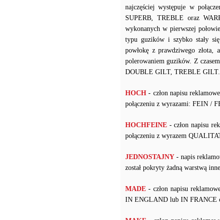
najczęściej występuje w po
SUPERB, TREBLE oraz WARRANT
wykonanych w pierwszej połowie
typu guzików i szybko stały s
powłokę z prawdziwego złota, a
polerowaniem guzików. Z czasem 
DOUBLE GILT, TREBLE GILT.
HOCH
- człon napisu reklamow
połączeniu z wyrazami: FEIN /
HOCHFEINE
- człon napisu re
połączeniu z wyrazem QUALIT
JEDNOSTAJNY
- napis reklamo
został pokryty żadną warstwą i
MADE
- człon napisu reklamowe
IN ENGLAND lub IN FRANCE ora