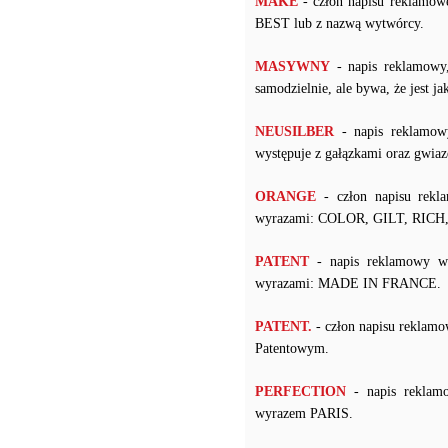
MAKE
- człon napisu reklamow
BEST lub z nazwą wytwórcy.
MASYWNY
- napis reklamowy
samodzielnie, ale bywa, że jest j
NEUSILBER
- napis reklamow
występuje z gałązkami oraz gwiaz
ORANGE
- człon napisu rekl
wyrazami: COLOR, GILT, RIC
PATENT
- napis reklamowy w 
wyrazami: MADE IN FRANCE.
PATENT.
- człon napisu reklam
Patentowym.
PERFECTION
- napis reklam
wyrazem PARIS.