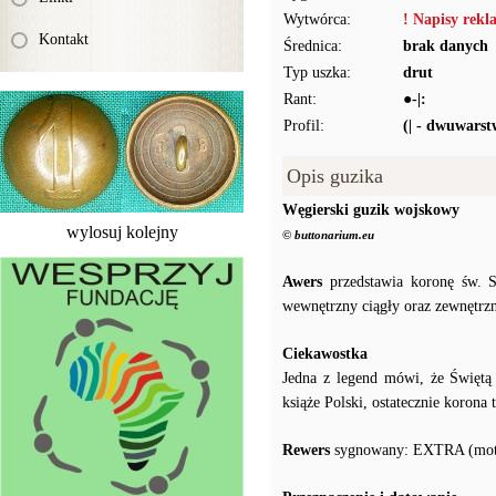
Wytwórca:
! Napisy rek
Kontakt
Średnica:
brak danych
Typ uszka:
drut
Rant:
●-|:
Profil:
(| - dwuwars
Opis guzika
Węgierski guzik wojskowy
wylosuj kolejny
© buttonarium.eu
Awers
przedstawia koronę św. S
wewnętrzny ciągły oraz zewnętrz
Ciekawostka
Jedna z legend mówi, że Świętą
książe Polski, ostatecznie korona 
Rewers
sygnowany: EXTRA (motyw