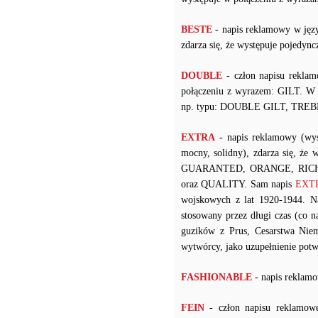
BESTE
- napis reklamowy w języ
zdarza się, że występuje pojedy
DOUBLE
- człon napisu reklam
połączeniu z wyrazem: GILT. W p
np. typu: DOUBLE GILT, TREB
EXTRA
- napis reklamowy (wys
mocny, solidny), zdarza się, że
GUARANTED, ORANGE, RICH
oraz QUALITY. Sam napis
EXTRA
wojskowych z lat 1920-1944. 
stosowany przez długi czas (co
guzików z Prus, Cesarstwa Niem
wytwórcy, jako uzupełnienie potw
FASHIONABLE
- napis reklamo
FEIN
- człon napisu reklamow