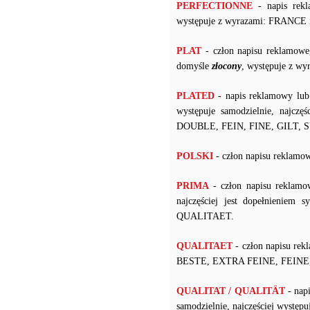
PERFECTIONNE
- napis rekl
występuje z wyrazami: FRANCE 
PLAT
- człon napisu reklamowe
domyśle
złocony
, występuje z w
PLATED
- napis reklamowy lub
występuje samodzielnie, najczę
DOUBLE, FEIN, FINE, GILT, 
POLSKI
- człon napisu rekl
PRIMA
- człon napisu reklamo
najczęściej jest dopełnienie
QUALITAET.
QUALITAET
- człon napisu re
BESTE, EXTRA FEINE, FEINE,
QUALITAT / QUALITÄT
- nap
samodzielnie, najczęściej wyst