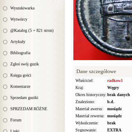
Wyszukiwarka
Wytwórcy
@Katalog (5 + 821 stron)
Artykuły
Bibliografia
Zgłoś swój guzik
Dane szczegółowe
Księga gości
Właściciel:
radkow1
Komentarze
Kraj:
Węgry
Okres historyczny:
brak danych
Sprzedam guziki
Znaleziono:
b.d.
SPRZEDAM RÓŻNE
Materiał awersu:
mosiądz
Materiał rewersu:
mosiądz
Forum
Wykończenie:
brak
Sygnowanie:
EXTRA
Linki