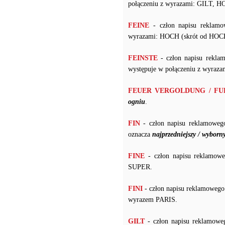
połączeniu z wyrazami: GILT, 
FEINE
- człon napisu reklamo
wyrazami: HOCH (skrót od H
FEINSTE
- człon napisu rekla
występuje w połączeniu z wyr
FEUER VERGOLDUNG / F
ogniu
.
FIN
- człon napisu reklamoweg
oznacza
najprzedniejszy / wyborn
FINE
- człon napisu reklamowe
SUPER.
FINI
- człon napisu reklamowego
wyrazem PARIS.
GILT
- człon napisu reklamowe