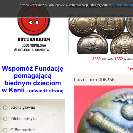
Strona korzysta z plików cookie w celu realizacji usług zgodnie z
buttonarium.eu
Polityką dotyc
- Strona Polsk
8230
1552
guzików
właści
< p
Guzik btrm006256
Strona główna
Filobutonistyka
O Buttonarium