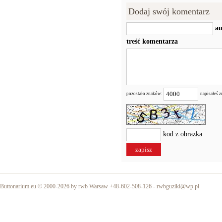
Dodaj swój komentarz
au
treść komentarza
pozostało znaków:
napisałeś 
kod z obrazka
Buttonarium.eu © 2000-2026 by rwb Warsaw +48-602-508-126 -
rwbguziki@wp.pl