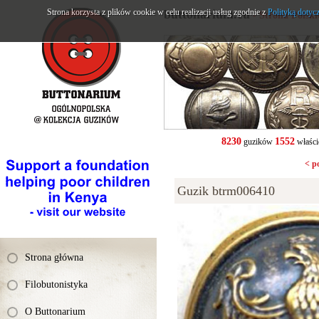
Strona korzysta z plików cookie w celu realizacji usług zgodnie z
buttonarium.eu
Polityką dotyc
- Strona Polsk
8230
1552
guzików
właści
< p
Guzik btrm006410
Strona główna
Filobutonistyka
O Buttonarium