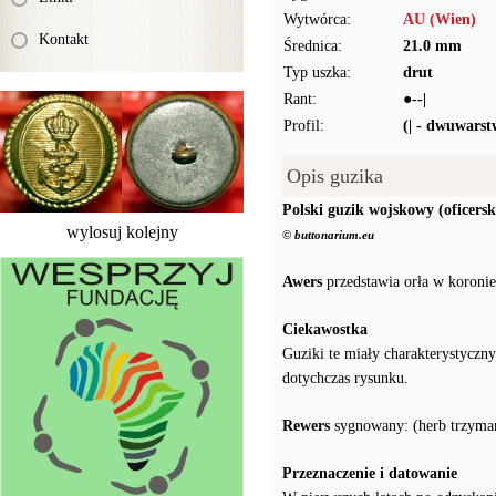
Wytwórca:
AU (Wien)
Kontakt
Średnica:
21.0 mm
Typ uszka:
drut
Rant:
●--|
Profil:
(| - dwuwars
Opis guzika
Polski guzik wojskowy (oficersk
wylosuj kolejny
© buttonarium.eu
Awers
przedstawia orła w koronie
Ciekawostka
Guziki te miały charakterystyczn
dotychczas rysunku.
Rewers
sygnowany: (herb trzyma
Przeznaczenie i datowanie