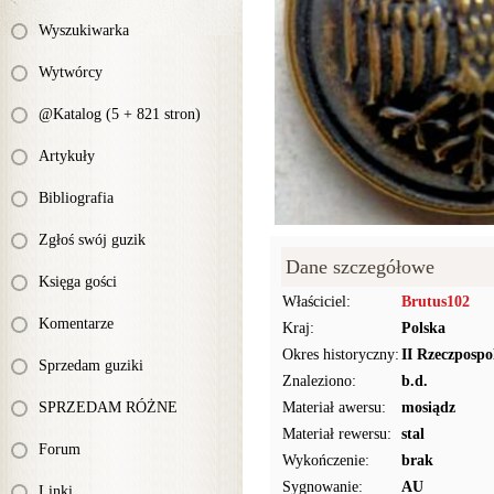
Wyszukiwarka
Wytwórcy
@Katalog (5 + 821 stron)
Artykuły
Bibliografia
Zgłoś swój guzik
Dane szczegółowe
Księga gości
Właściciel:
Brutus102
Komentarze
Kraj:
Polska
Okres historyczny:
II Rzeczpospo
Sprzedam guziki
Znaleziono:
b.d.
SPRZEDAM RÓŻNE
Materiał awersu:
mosiądz
Materiał rewersu:
stal
Forum
Wykończenie:
brak
Sygnowanie:
AU
Linki