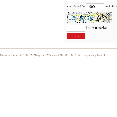
pozostało znaków:
napisałeś 
kod z obrazka
Buttonarium.eu © 2000-2026 by rwb Warsaw +48-602-508-126 -
rwbguziki@wp.pl