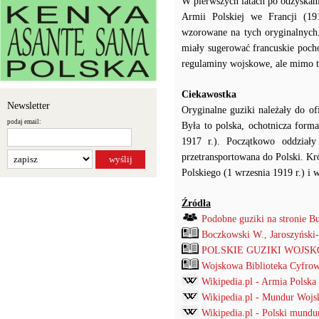
W pierwszych latach po odzyskan
Armii Polskiej we Francji (19
wzorowane na tych oryginalnych.
miały sugerować francuskie poch
regulaminy wojskowe, ale mimo t
Ciekawostka
Newsletter
Oryginalne guziki należały do o
podaj email:
Była to polska, ochotnicza form
1917 r.). Początkowo oddziały 
przetransportowana do Polski. Kr
Polskiego (1 wrzesnia 1919 r.) i
Źródła
Podobne guziki na stronie B
Boczkowski W., Jaroszyński
POLSKIE GUZIKI WOJSKOW
Wojskowa Biblioteka Cyfrowa
Wikipedia.pl - Armia Polska
Wikipedia.pl - Mundur Wojs
Wikipedia.pl - Polski mund