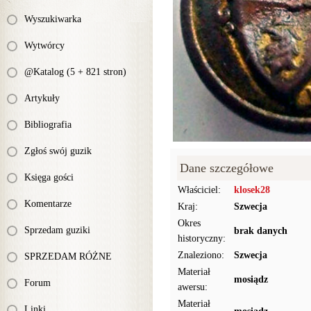
Wyszukiwarka
Wytwórcy
@Katalog (5 + 821 stron)
Artykuły
Bibliografia
Zgłoś swój guzik
Dane szczegółowe
Księga gości
Właściciel:
klosek28
Komentarze
Kraj:
Szwecja
Okres
Sprzedam guziki
brak danych
historyczny:
Znaleziono:
Szwecja
SPRZEDAM RÓŻNE
Materiał
mosiądz
Forum
awersu:
Materiał
Linki