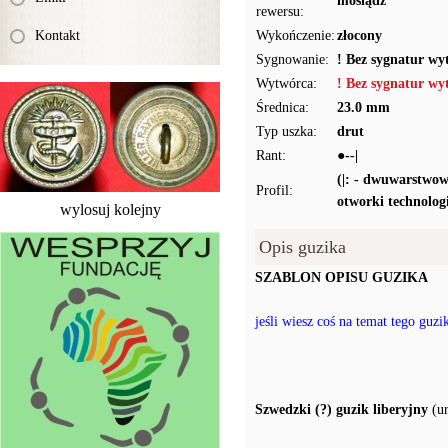
mosiądz
rewersu:
Kontakt
Wykończenie:
złocony
Sygnowanie:
! Bez sygnatur wy
Wytwórca:
! Bez sygnatur wy
Średnica:
23.0 mm
Typ uszka:
drut
Rant:
●--|
(|: - dwuwarstwow
Profil:
otworki technolog
wylosuj kolejny
Opis guzika
SZABLON OPISU GUZIKA
jeśli wiesz coś na temat tego guz
Szwedzki (?) guzik liberyjny
(ur