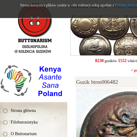
Strona korzysta z plików cookie w celu realizacji usług zgodnie z
buttonarium.eu
Polityką dotyc
- Strona Polsk
8230
1552
guzików
właści
< p
Guzik btrm006482
Strona główna
Filobutonistyka
O Buttonarium