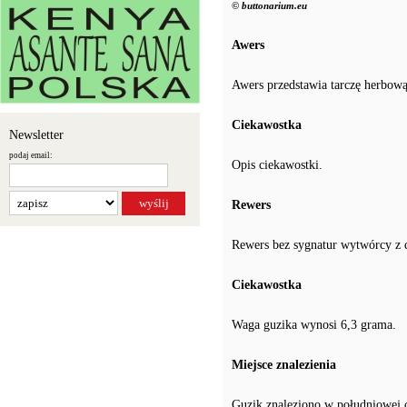
© buttonarium.eu
Awers
Awers przedstawia tarczę herbow
Ciekawostka
Newsletter
podaj email:
Opis ciekawostki.
Rewers
Rewers bez sygnatur wytwórcy z
Ciekawostka
Waga guzika wynosi 6,3 grama.
Miejsce znalezienia
Guzik znaleziono w południowej 