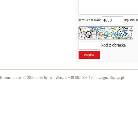
pozostało znaków:
napisałeś 
kod z obrazka
Buttonarium.eu © 2000-2026 by rwb Warsaw +48-602-508-126 -
rwbguziki@wp.pl