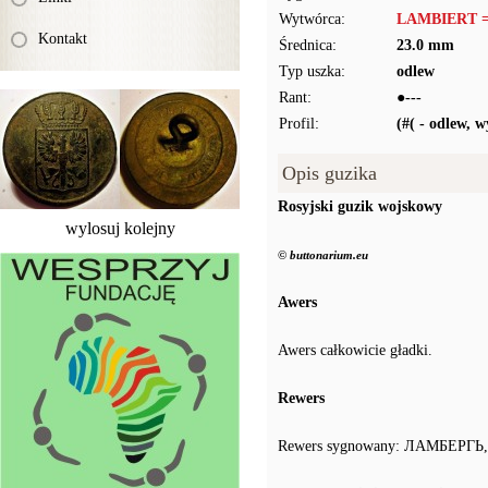
Wytwórca:
LAMBIERT 
Kontakt
Średnica:
23.0 mm
Typ uszka:
odlew
Rant:
●---
Profil:
(#( - odlew, 
Opis guzika
Rosyjski guzik wojskowy
wylosuj kolejny
© buttonarium.eu
Awers
Awers całkowicie gładki.
Rewers
Rewers sygnowany: ЛАМБЕРГЬ, z 