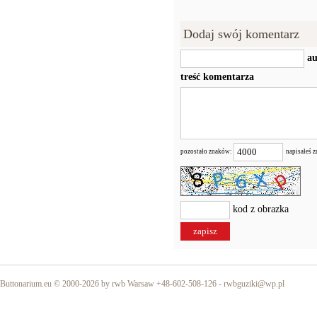
Dodaj swój komentarz
au
treść komentarza
pozostało znaków:
napisałeś 
kod z obrazka
Buttonarium.eu © 2000-2026 by rwb Warsaw +48-602-508-126 -
rwbguziki@wp.pl