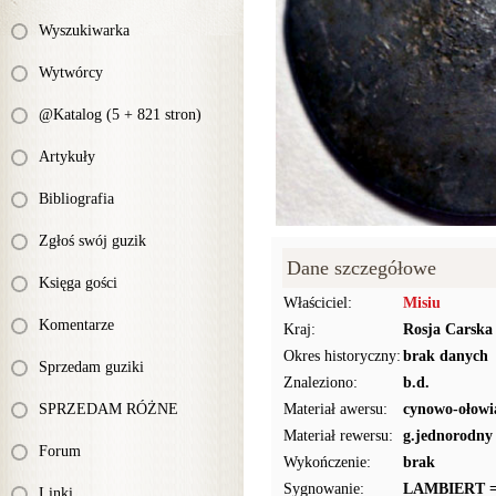
Wyszukiwarka
Wytwórcy
@Katalog (5 + 821 stron)
Artykuły
Bibliografia
Zgłoś swój guzik
Dane szczegółowe
Księga gości
Właściciel:
Misiu
Komentarze
Kraj:
Rosja Carska
Okres historyczny:
brak danych
Sprzedam guziki
Znaleziono:
b.d.
SPRZEDAM RÓŻNE
Materiał awersu:
cynowo-ołowi
Materiał rewersu:
g.jednorodny
Forum
Wykończenie:
brak
Sygnowanie:
LAMBIERT 
Linki