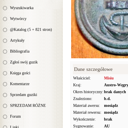
Wyszukiwarka
Wytwórcy
@Katalog (5 + 821 stron)
Artykuły
Bibliografia
Zgłoś swój guzik
Dane szczegółowe
Księga gości
Właściciel:
Misiu
Komentarze
Kraj:
Austro-Węgr
Okres historyczny:
brak danych
Sprzedam guziki
Znaleziono:
b.d.
SPRZEDAM RÓŻNE
Materiał awersu:
mosiądz
Materiał rewersu:
mosiądz
Forum
Wykończenie:
brak
Sygnowanie:
AU
Linki