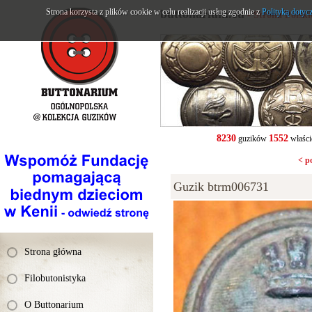
Strona korzysta z plików cookie w celu realizacji usług zgodnie z
buttonarium.eu
Polityką dotyc
- Strona Polsk
8230
1552
guzików
właści
< p
Guzik btrm006731
Strona główna
Filobutonistyka
O Buttonarium