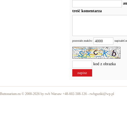
au
treść komentarza
pozostało znaków:
napisałeś 
kod z obrazka
Buttonarium.eu © 2000-2026 by rwb Warsaw +48-602-508-126 -
rwbguziki@wp.pl