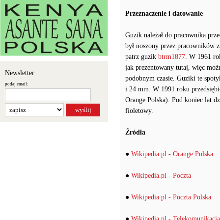
Przeznaczenie i datowanie
Guzik należał do pracownika prze
był noszony przez pracowników z c
patrz guzik
btrm1877
. W 1961 ro
jak prezentowany tutaj, więc mo
Newsletter
podobnym czasie. Guziki te spoty
podaj email:
i 24 mm. W 1991 roku przedsiębio
Orange Polska). Pod koniec lat d
fioletowy.
Źródła
●
Wikipedia.pl - Orange Polska
●
Wikipedia.pl - Poczta
●
Wikipedia.pl - Poczta Polska
●
Wikipedia.pl - Telekomunikacja