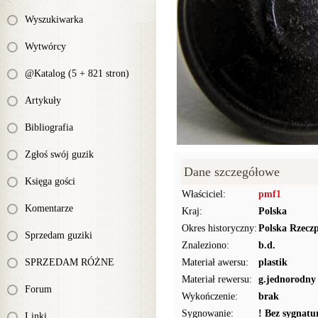
Wyszukiwarka
Wytwórcy
@Katalog (5 + 821 stron)
Artykuły
Bibliografia
Zgłoś swój guzik
Dane szczegółowe
Księga gości
Właściciel:
pmf1
Komentarze
Kraj:
Polska
Okres historyczny:
Polska Rzecz
Sprzedam guziki
Znaleziono:
b.d.
SPRZEDAM RÓŻNE
Materiał awersu:
plastik
Materiał rewersu:
g.jednorodny
Forum
Wykończenie:
brak
Sygnowanie:
! Bez sygnat
Linki