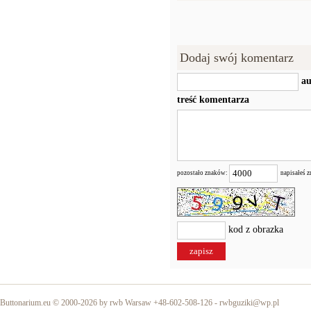
Dodaj swój komentarz
au
treść komentarza
pozostało znaków:
napisałeś 
kod z obrazka
Buttonarium.eu © 2000-2026 by rwb Warsaw +48-602-508-126 -
rwbguziki@wp.pl