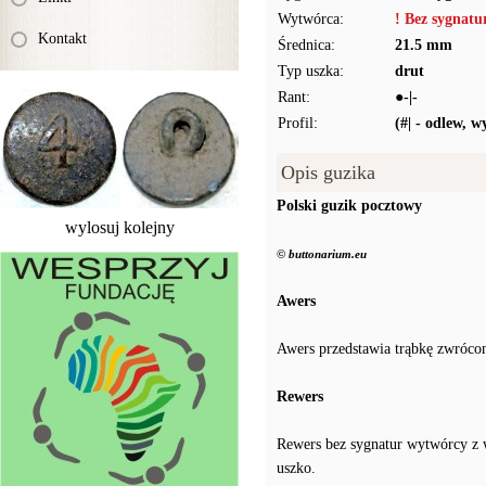
Wytwórca:
! Bez sygnat
Kontakt
Średnica:
21.5 mm
Typ uszka:
drut
Rant:
●-|-
Profil:
(#| - odlew, 
Opis guzika
Polski guzik pocztowy
wylosuj kolejny
© buttonarium.eu
Awers
Awers przedstawia trąbkę zwróco
Rewers
Rewers bez sygnatur wytwórcy z wi
uszko.