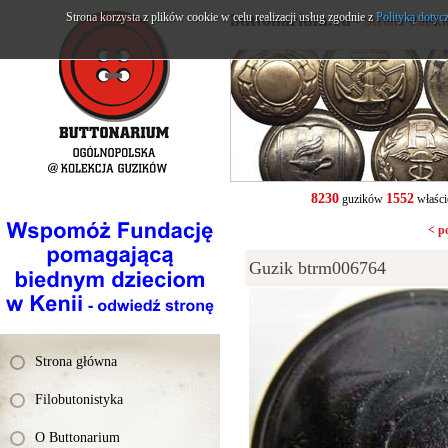
Strona korzysta z plików cookie w celu realizacji usług zgodnie z
buttonarium.eu
Polityką dotyc
- Strona Polsk
8230
1552
guzików
właści
< p
Guzik btrm006764
Strona główna
Filobutonistyka
O Buttonarium