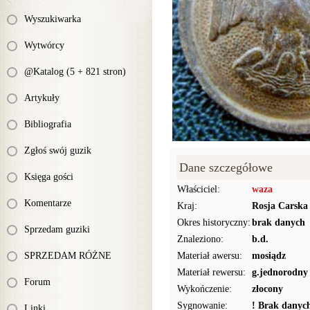
Wyszukiwarka
Wytwórcy
@Katalog (5 + 821 stron)
Artykuły
Bibliografia
Zgłoś swój guzik
Dane szczegółowe
Księga gości
Właściciel:
waza
Komentarze
Kraj:
Rosja Carska
Okres historyczny:
brak danych
Sprzedam guziki
Znaleziono:
b.d.
SPRZEDAM RÓŻNE
Materiał awersu:
mosiądz
Materiał rewersu:
g.jednorodny
Forum
Wykończenie:
złocony
Sygnowanie:
! Brak danyc
Linki