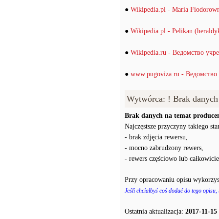
●
Wikipedia.pl - Maria Fiodoro
●
Wikipedia.pl - Pelikan (heraldy
●
Wikipedia.ru - Ведомство у
●
www.pugoviza.ru - Ведомств
Wytwórca: ! Brak danych
Brak danych na temat producen
Najczęstsze przyczyny takiego stan
- brak zdjęcia rewersu,
- mocno zabrudzony rewers,
- rewers częściowo lub całkowici
Przy opracowaniu opisu wykorzys
Jeśli chciałbyś coś dodać do tego opisu,
Ostatnia aktualizacja:
2017-11-15