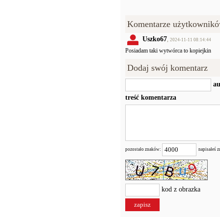
Komentarze użytkownikó
Uszko67
,
2024-11-11 08:14:44
Posiadam taki wytwórca to kopiejkin
Dodaj swój komentarz
au
treść komentarza
pozostało znaków:
napisałeś 
kod z obrazka