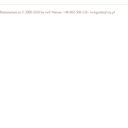
Buttonarium.eu © 2000-2026 by rwb Warsaw +48-602-508-126 -
rwbguziki@wp.pl