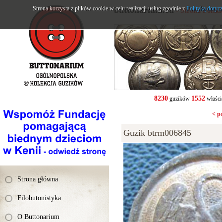
Strona korzysta z plików cookie w celu realizacji usług zgodnie z
buttonarium.eu
Polityką dotyc
- Strona Polsk
8230
1552
guzików
właści
< p
Guzik btrm006845
Strona główna
Filobutonistyka
O Buttonarium