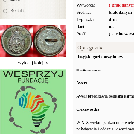
Wytwórca:
! Brak danyc
Kontakt
Średnica:
brak danych
Typ uszka:
drut
Rant:
●--|
Profil:
( - jednowar
Opis guzika
Rosyjski guzik urzędniczy
wylosuj kolejny
© buttonarium.eu
Awers
Awers przedstawia pelikana karm
Ciekawostka
W XIX wieku, pelikan miał wiele
poświęcenie i oddanie w wychowa