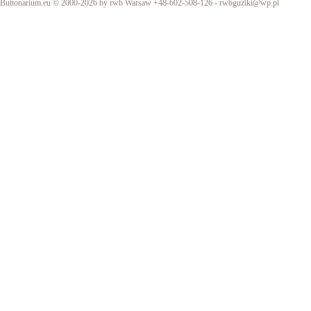
Buttonarium.eu © 2000-2026 by rwb Warsaw +48-602-508-126 -
rwbguziki@wp.pl