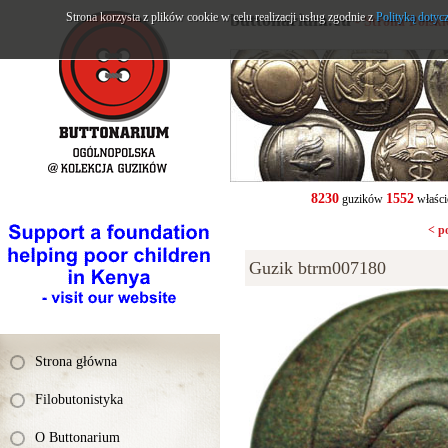
Strona korzysta z plików cookie w celu realizacji usług zgodnie z
buttonarium.eu
Polityką dotyc
- Strona Polsk
8230
1552
guzików
właści
< p
Guzik btrm007180
Strona główna
Filobutonistyka
O Buttonarium