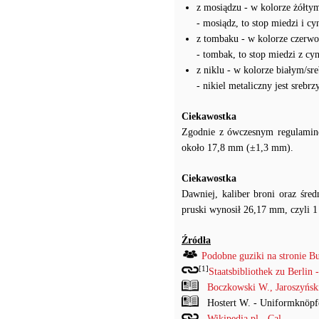
z mosiądzu - w kolorze żółty
- mosiądz, to stop miedzi i c
z tombaku - w kolorze czerw
- tombak, to stop miedzi z c
z niklu - w kolorze białym/sr
- nikiel metaliczny jest sreb
Ciekawostka
Zgodnie z ówczesnym regulaminem
około 17,8 mm (±1,3 mm).
Ciekawostka
Dawniej, kaliber broni oraz śre
pruski wynosił 26,17 mm, czyli 1 
Źródła
Podobne guziki na stronie B
[1]
Staatsbibliothek zu Berlin 
Boczkowski W., Jaroszyńs
Hostert W. - Uniformknöpf
Wikipedia.pl - Cal