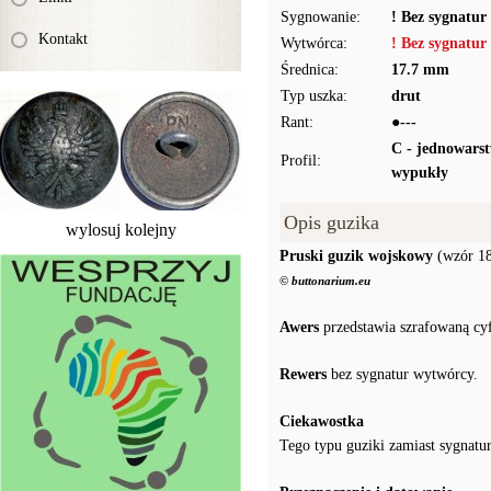
Sygnowanie:
! Bez sygnatur
Kontakt
Wytwórca:
! Bez sygnatur
Średnica:
17.7 mm
Typ uszka:
drut
Rant:
●---
C - jednowars
Profil:
wypukły
Opis guzika
wylosuj kolejny
Pruski guzik wojskowy
(wzór 1
© buttonarium.eu
Awers
przedstawia szrafowaną cyf
Rewers
bez sygnatur wytwórcy.
Ciekawostka
Tego typu guziki zamiast sygnatur