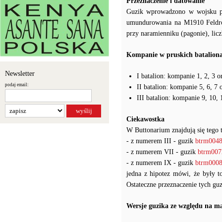
Przeznaczenie i datowanie
Guzik wprowadzono w wojsku pr
umundurowania na M1910 Feldroc
przy naramienniku (pagonie), li
Kompanie w pruskich batalion
Newsletter
I batalion: kompanie 1, 2, 3 o
podaj email:
II batalion: kompanie 5, 6, 7 
III batalion: kompanie 9, 10, 
Ciekawostka
W Buttonarium znajdują się tego 
- z numerem III - guzik
btrm004
- z numerem VII - guzik
btrm007
- z numerem IX - guzik
btrm000
jedna z hipotez mówi, że były t
Ostateczne przeznaczenie tych gu
Wersje guzika ze względu na m