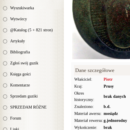
Wyszukiwarka
Wytwórcy
@Katalog (5 + 821 stron)
Artykuły
Bibliografia
Zgłoś swój guzik
Dane szczegółowe
Księga gości
Właściciel:
Piotr
Komentarze
Kraj:
Prusy
Okres
Sprzedam guziki
brak danych
historyczny:
Znaleziono:
b.d.
SPRZEDAM RÓŻNE
Materiał awersu:
mosiądz
Forum
Materiał rewersu:
g.jednorodny
Wykończenie:
brak
Linki