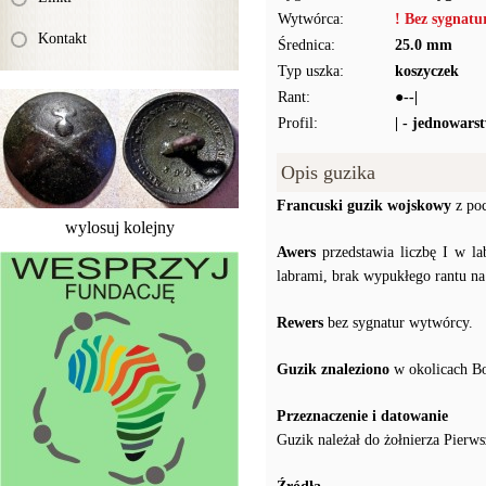
Wytwórca:
! Bez sygnat
Kontakt
Średnica:
25.0 mm
Typ uszka:
koszyczek
Rant:
●--|
Profil:
| - jednowars
Opis guzika
Francuski guzik wojskowy
z po
wylosuj kolejny
Awers
przedstawia liczbę I w l
labrami, brak wypukłego rantu na
Rewers
bez sygnatur wytwórcy.
Guzik znaleziono
w okolicach Bo
Przeznaczenie i datowanie
Guzik należał do żołnierza Pierw