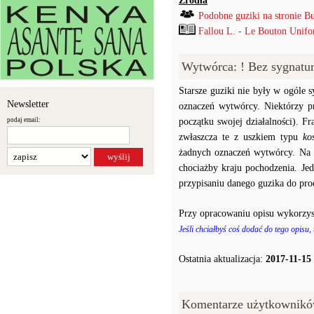
Źródła
Podobne guziki na stronie B
Fallou L. - Le Bouton Unif
Wytwórca: ! Bez sygnatu
Starsze guziki nie były w ogóle
Newsletter
oznaczeń wytwórcy. Niektórzy p
podaj email:
początku swojej działalności). F
zwłaszcza te z uszkiem typu
ko
żadnych oznaczeń wytwórcy. Na p
chociażby kraju pochodzenia. J
przypisaniu danego guzika do prod
Przy opracowaniu opisu wykorzys
Jeśli chciałbyś coś dodać do tego opisu,
Ostatnia aktualizacja:
2017-11-15
Komentarze użytkownikó