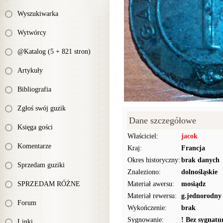
Wyszukiwarka
Wytwórcy
@Katalog (5 + 821 stron)
Artykuły
Bibliografia
Zgłoś swój guzik
Dane szczegółowe
Księga gości
Właściciel:
jacok
Komentarze
Kraj:
Francja
Okres historyczny:
brak danych
Sprzedam guziki
Znaleziono:
dolnośląskie
SPRZEDAM RÓŻNE
Materiał awersu:
mosiądz
Materiał rewersu:
g.jednorodny
Forum
Wykończenie:
brak
Sygnowanie:
! Bez sygnat
Linki