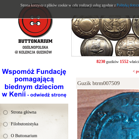
Strona korzysta z plików cookie w celu realizacji usług zgodnie z
buttonarium.eu
Polityką dotyc
- Strona Polsk
8230
1552
guzików
właści
< p
Guzik btrm007509
Strona główna
Filobutonistyka
O Buttonarium