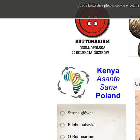
Strona korzysta z plików cookie w celu re
butt
G
Strona główna
Filobutonistyka
O Buttonarium