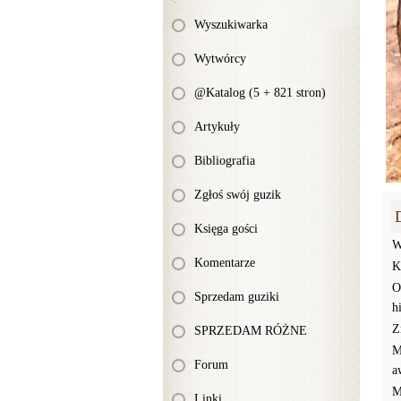
Wyszukiwarka
Wytwórcy
@Katalog (5 + 821 stron)
Artykuły
Bibliografia
Zgłoś swój guzik
Księga gości
W
Komentarze
K
O
Sprzedam guziki
h
Z
SPRZEDAM RÓŻNE
M
Forum
a
M
Linki