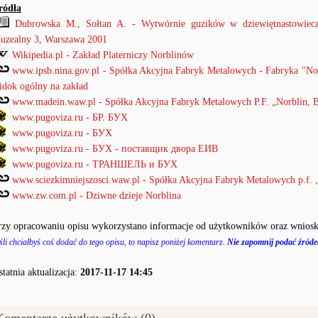
ródła
Dubrowska M., Sołtan A. - Wytwórnie guzików w dziewiętnastowiecz
uzealny 3, Warszawa 2001
Wikipedia.pl - Zakład Platerniczy Norblinów
www.ipsb.nina.gov.pl - Spółka Akcyjna Fabryk Metalowych - Fabryka "Nor
idok ogólny na zakład
www.madein.waw.pl - Spółka Akcyjna Fabryk Metalowych P.F. „Norblin, B
www.pugoviza.ru - БР. БУХ
www.pugoviza.ru - БУХ
www.pugoviza.ru - БУХ - поставщик двора ЕИВ
www.pugoviza.ru - ТРАНШЕЛЬ и БУХ
www.sciezkimniejszosci.waw.pl - Spółka Akcyjna Fabryk Metalowych p.f. „
www.zw.com.pl - Dziwne dzieje Norblina
rzy opracowaniu opisu wykorzystano informacje od użytkowników oraz wniosk
śli chciałbyś coś dodać do tego opisu, to napisz poniżej komentarz.
Nie zapomnij podać źródeł
statnia aktualizacja:
2017-11-17 14:45