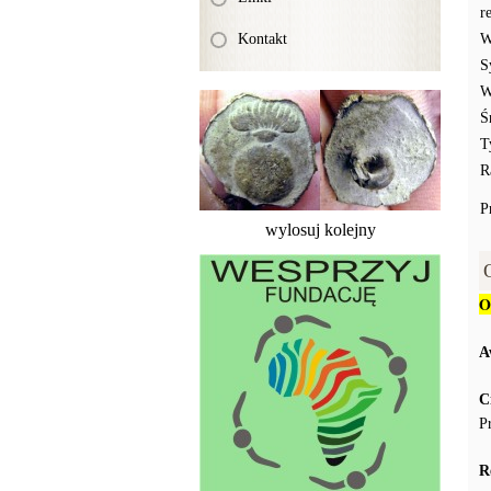
r
Kontakt
W
S
W
Ś
T
R
P
wylosuj kolejny
O
A
C
P
R