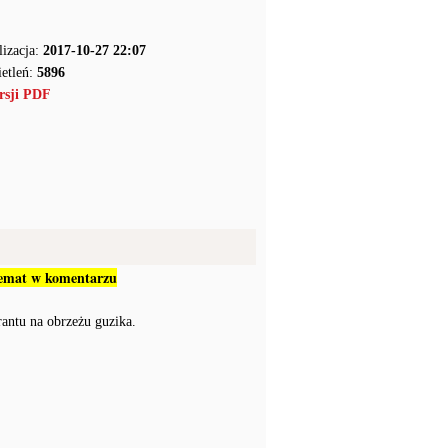
lizacja:
2017-10-27 22:07
etleń:
5896
rsji PDF
 temat w komentarzu
ntu na obrzeżu guzika.