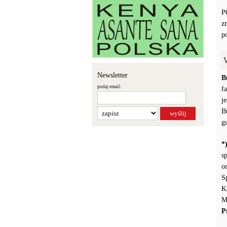
P
z
p
Newsletter
B
podaj email:
f
j
B
g
*
s
o
S
K
M
P