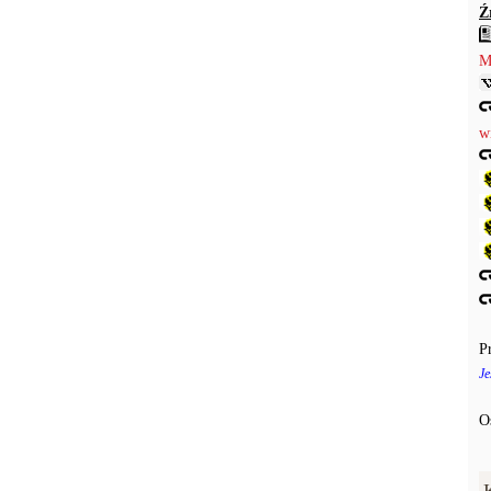
Ź
M
w
P
Je
O