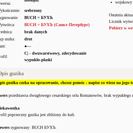
mosiądz
wojskowy
ewersu:
ykończenie:
srebrzony
Ostatnia aktua
ygnowanie:
BUCH = БУХЪ
Licznik wyświ
ytwórca:
BUCH = БУХЪ (Санкт-Петербург)
Pobierz w we
rednica:
brak danych
yp uszka:
drut
ant:
●---
C| - dwuwarstwowy, zdecydowanie
rofil:
wypukło-płaski
Opis guzika
pis guzika czeka na opracowanie, chcesz pomóc - napisz co wiesz na jego
wers
przedstawia dwugłowego cesarskiego orła Romanowów, brak wypukłego ra
iekawostka
rofil poprzeczny guzika jest zbliżony do kuli.
ewers
sygnowany: BUCH БУХЪ.