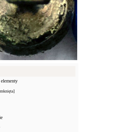
 elementy
amknięta]
ie
y