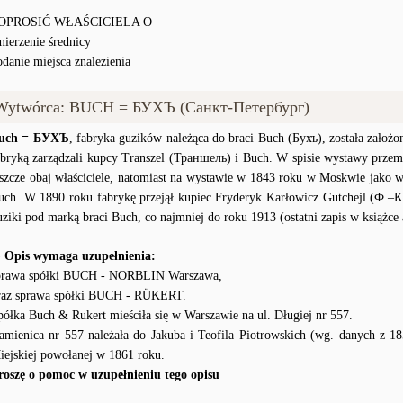
OPROSIĆ WŁAŚCICIELA O
mierzenie średnicy
odanie miejsca znalezienia
Wytwórca: BUCH = БУХЪ (Санкт-Петербург)
uch = БУХЪ
, fabryka guzików należąca do braci Buch (Бухъ), została zało
abryką zarządzali kupcy Transzel (Траншель) i Buch. W spisie wystawy przem
eszcze obaj właściciele, natomiast na wystawie w 1843 roku w Moskwie jako wł
uch. W 1890 roku fabrykę przejął kupiec Fryderyk Karłowicz Gutchejl (Ф.–К
uziki pod marką braci Buch, co najmniej do roku 1913 (ostatni zapis w książce
) Opis wymaga uzupełnienia:
prawa spółki BUCH - NORBLIN Warszawa,
raz sprawa spółki BUCH - RÜKERT.
półka Buch & Rukert mieściła się w Warszawie na ul. Długiej nr 557.
amienica nr 557 należała do Jakuba i Teofila Piotrowskich (wg. danych z 18
iejskiej powołanej w 1861 roku.
roszę o pomoc w uzupełnieniu tego opisu