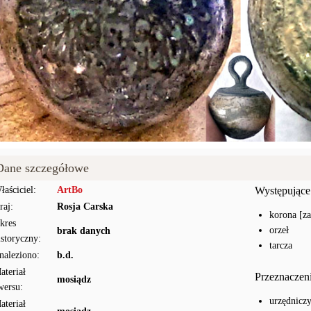
Dane szczegółowe
łaściciel:
ArtBo
Występujące
raj:
Rosja Carska
korona [z
kres
orzeł
brak danych
istoryczny:
tarcza
naleziono:
b.d.
ateriał
Przeznaczen
mosiądz
wersu:
urzędnicz
ateriał