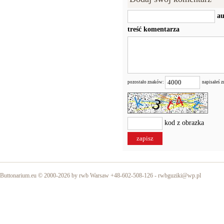
au
treść komentarza
pozostało znaków:
napisałeś 
kod z obrazka
Buttonarium.eu © 2000-2026 by rwb Warsaw +48-602-508-126 -
rwbguziki@wp.pl