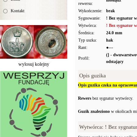
mosiądz
rewersu:
Kontakt
Wykończenie:
brak
Sygnowanie:
! Bez sygnatur 
Wytwórca:
! Bez sygnatur 
Średnica:
24.0 mm
Typ uszka:
hak
Rant:
●---
(] - dwuwarstwo
Profil:
odstający
wylosuj kolejny
Opis guzika
Opis guzika czeka na opracowan
Rewers
bez sygnatur wytwórcy.
Guzik znaleziono
w okolicach mi
Wytwórca: ! Bez sygnatu