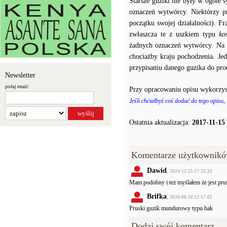
Starsze guziki nie były w ogóle
oznaczeń wytwórcy. Niektórzy p
początku swojej działalności). F
zwłaszcza te z uszkiem typu
ko
żadnych oznaczeń wytwórcy. Na p
chociażby kraju pochodzenia. J
przypisaniu danego guzika do prod
Newsletter
podaj email:
Przy opracowaniu opisu wykorzys
Jeśli chciałbyś coś dodać do tego opisu,
Ostatnia aktualizacja:
2017-11-15
Komentarze użytkownikó
Dawid
,
2024-12-25 17:25:33
Mam podobny i też myślałem że jest prus
Brifka
,
2020-08-30 12:57:02
Pruski guzik mundurowy typu hak
Dodaj swój komentarz