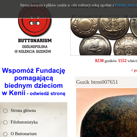
Strona korzysta z plików cookie w celu realizacji usług zgodnie z
buttonarium.eu
Polityką dotyc
- Strona Polsk
8230
1552
guzików
właści
< p
Guzik btrm007651
Strona główna
Filobutonistyka
O Buttonarium