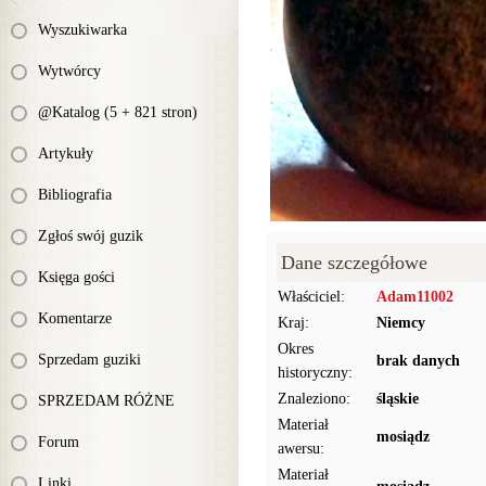
Wyszukiwarka
Wytwórcy
@Katalog (5 + 821 stron)
Artykuły
Bibliografia
Zgłoś swój guzik
Dane szczegółowe
Księga gości
Właściciel:
Adam11002
Komentarze
Kraj:
Niemcy
Okres
Sprzedam guziki
brak danych
historyczny:
Znaleziono:
śląskie
SPRZEDAM RÓŻNE
Materiał
mosiądz
Forum
awersu:
Materiał
Linki