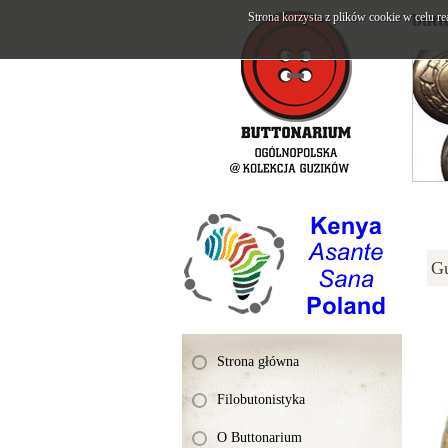
Strona korzysta z plików cookie w celu re
butt
G
Strona główna
Filobutonistyka
O Buttonarium