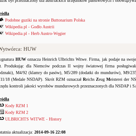
uzik był przeznaczony dla austriackich urzędników państwowych i obowiązywa
ródła
Podobne guziki na stronie Buttonarium Polska
Wikipedia.pl - Godło Austrii
Wikipedia.pl - Herb Austro-Węgier
Wytwórca: HUW
ygnatura
HUW
oznacza Heinrich Ulbrichts Witwe. Firma, jak podaje na swojej 
at. Produkując dla Niemców podczas II wojny światowej firma posługiw
odznaki), M4/92 (klamry do pasów), M5/289 (dodatki do mundurów), M9/235 
11/18 (Medale NSDAP). Skrót RZM oznaczał
R
eichs
Z
eug
M
eisterei der 
rzędu kontroli jakości wyrobów mundurowych przeznaczonych dla NSDAP i S
ródła
Kody RZM 1
Kody RZM 2
ULBRICHTS WITWE - History
statnia aktualizacja:
2014-09-16 22:08