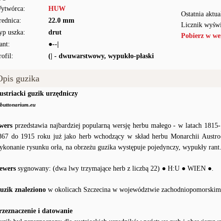
ytwórca:
HUW
Ostatnia aktua
rednica:
22.0 mm
Licznik wyświ
yp uszka:
drut
Pobierz w we
ant:
●--|
rofil:
(| - dwuwarstwowy, wypukło-płaski
Opis guzika
ustriacki guzik urzędniczy
buttonarium.eu
wers
przedstawia najbardziej popularną wersję herbu małego - w latach 1815-1
867 do 1915 roku już jako herb wchodzący w skład herbu Monarchii Austro-
ykonanie rysunku orła, na obrzeżu guzika występuje pojedynczy, wypukły rant
ewers
sygnowany: (dwa lwy trzymające herb z liczbą 22) ● H:U ● WIEN ●.
uzik znaleziono
w okolicach Szczecina w województwie zachodniopomorskim
rzeznaczenie i datowanie