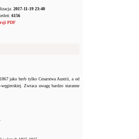
lizacja:
2017-11-19 23:40
etleń:
6156
rsji PDF
867 jako herb tylko Cesarstwa Austrii, a od
węgierskiej. Zwraca uwagę bardzo staranne
.
.