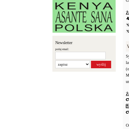
G
Ź
Newsletter
podaj email:
S
l
(
M
u
Ź
O