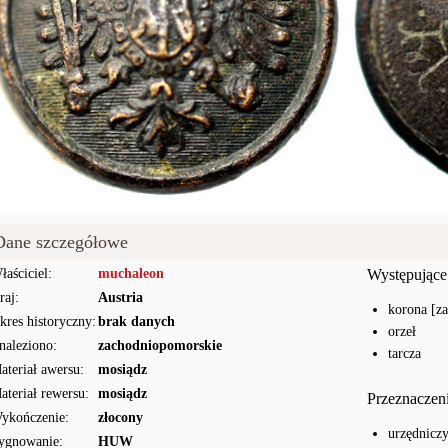
Dane szczegółowe
łaściciel:
muchaleon
Występujące
raj:
Austria
korona [z
kres historyczny:
brak danych
orzeł
naleziono:
zachodniopomorskie
tarcza
ateriał awersu:
mosiądz
ateriał rewersu:
mosiądz
Przeznaczen
ykończenie:
złocony
urzędnicz
ygnowanie:
HUW