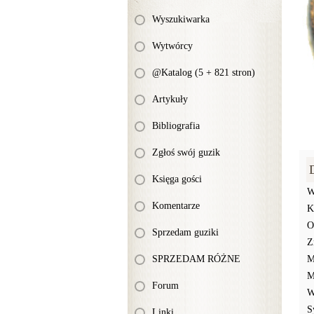
Wyszukiwarka
Wytwórcy
@Katalog (5 + 821 stron)
Artykuły
Bibliografia
Zgłoś swój guzik
Księga gości
W
Komentarze
K
O
Sprzedam guziki
Z
SPRZEDAM RÓŻNE
M
M
Forum
W
S
Linki