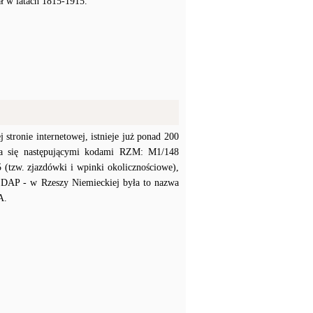
ł w latach 1815-1915.
stronie internetowej, istnieje już ponad 200
ała się następującymi kodami RZM: M1/148
(tzw. zjazdówki i wpinki okolicznościowe),
NSDAP - w Rzeszy Niemieckiej była to nazwa
A.