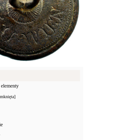
 elementy
amknięta]
ie
y