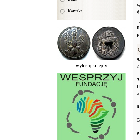
W
Kontakt
Ś
T
R
P
A
wylosuj kolejny
© 
A
1
w
R
G
P