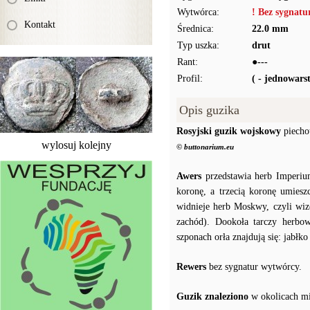
Wytwórca:
! Bez sygnat
Kontakt
Średnica:
22.0 mm
Typ uszka:
drut
Rant:
●---
Profil:
( - jednowar
Opis guzika
Rosyjski guzik wojskowy
piecho
wylosuj kolejny
© buttonarium.eu
Awers
przedstawia herb Imperiu
koronę, a trzecią koronę umiesz
widnieje herb Moskwy, czyli wiz
zachód). Dookoła tarczy herbow
szponach orła znajdują się: jabłk
Rewers
bez sygnatur wytwórcy.
Guzik znaleziono
w okolicach m