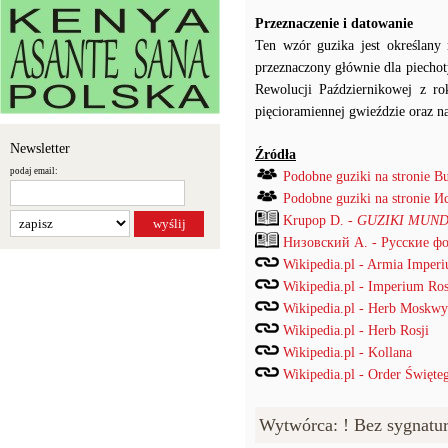
Przeznaczenie i datowanie
Ten wzór guzika jest określan
przeznaczony głównie dla piecho
Rewolucji Październikowej z r
pięcioramiennej gwieździe oraz na
Newsletter
Źródła
podaj email:
Podobne guziki na stronie B
Podobne guziki na stronie
Krupop D. -
GUZIKI MUND
Низовский А. - Русские ф
Wikipedia.pl - Armia Imper
Wikipedia.pl - Imperium Ros
Wikipedia.pl - Herb Moskwy
Wikipedia.pl - Herb Rosji
Wikipedia.pl - Kollana
Wikipedia.pl - Order Święte
Wytwórca: ! Bez sygnatu