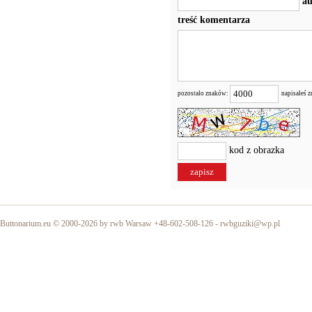
au
treść komentarza
pozostało znaków:
napisałeś 
kod z obrazka
Buttonarium.eu © 2000-2026 by rwb Warsaw +48-602-508-126 -
rwbguziki@wp.pl