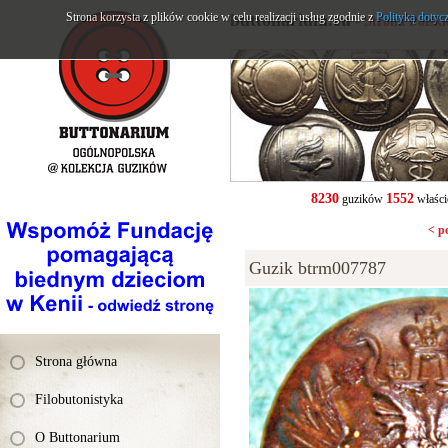
Strona korzysta z plików cookie w celu realizacji usług zgodnie z
buttonarium.eu
Polityką dotyc
- Strona Polsk
8230
1552
guzików
właści
< p
Guzik btrm007787
Strona główna
Filobutonistyka
O Buttonarium