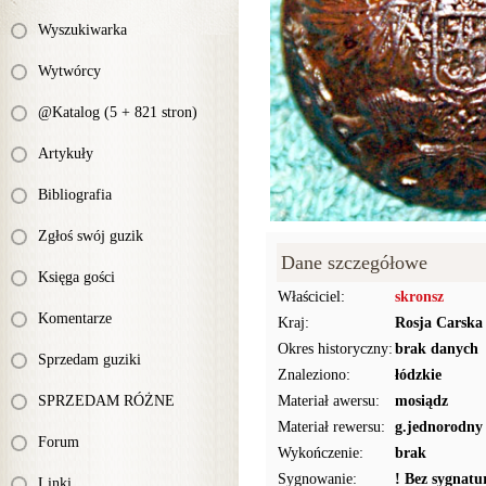
Wyszukiwarka
Wytwórcy
@Katalog (5 + 821 stron)
Artykuły
Bibliografia
Zgłoś swój guzik
Dane szczegółowe
Księga gości
Właściciel:
skronsz
Komentarze
Kraj:
Rosja Carska
Okres historyczny:
brak danych
Sprzedam guziki
Znaleziono:
łódzkie
SPRZEDAM RÓŻNE
Materiał awersu:
mosiądz
Materiał rewersu:
g.jednorodny
Forum
Wykończenie:
brak
Sygnowanie:
! Bez sygnat
Linki