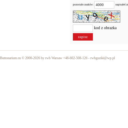
pozostało znaków:
napisałeś 
kod z obrazka
Buttonarium.eu © 2000-2026 by rwb Warsaw +48-602-508-126 -
rwbguziki@wp.pl