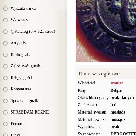
Wyszukiwarka
Wytwórcy
@Katalog (5 + 821 stron)
Artykuły
Bibliografia
Zgłoś swój guzik
Dane szczegółowe
Księga gości
Właściciel:
szaniec
Komentarze
Kraj:
Belgia
Okres historyczny:
brak danych
Sprzedam guziki
Znaleziono:
b.d.
SPRZEDAM RÓŻNE
Materiał awersu:
mosiądz
Materiał rewersu:
mosiądz
Forum
Wykończenie:
brak
Sygnowanie:
DEROOSTE
Linki