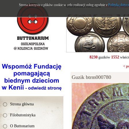
Strona korzysta z plików cookie w celu realizacji usług zgodnie z
buttonarium.eu
Polityką dotyc
- Strona Polsk
8230
1552
guzików
właści
< p
Guzik btrm000780
Strona główna
Filobutonistyka
O Buttonarium