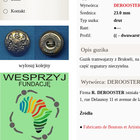
Wytwórca:
DEROOSTER (
Kontakt
Średnica:
23.0 mm
Typ uszka:
drut
Rant:
●---
Profil:
(( - dwuwars
Opis guzika
Guzik tramwajarzy z Brukseli,
wylosuj kolejny
część sygnatury nieczytelna.
Wytwórca: DEROOSTER (
Firma
R. DEROOSTER
istniała
1, rue Delaunoy 11 et avenue de 
Źródła
●
Fabricants de Boutons et Artisti