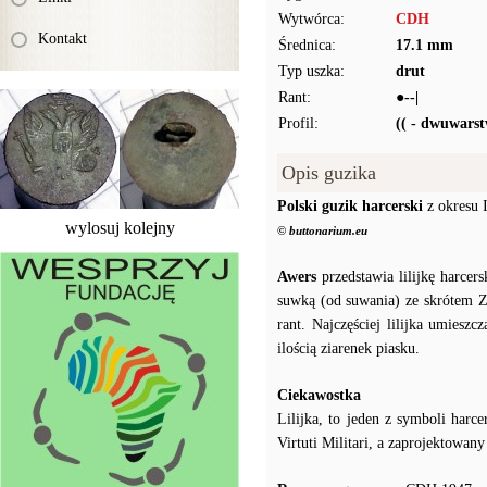
Wytwórca:
CDH
Kontakt
Średnica:
17.1 mm
Typ uszka:
drut
Rant:
●--|
Profil:
(( - dwuwars
Opis guzika
Polski guzik harcerski
z okresu 
wylosuj kolejny
© buttonarium.eu
Awers
przedstawia lilijkę harce
suwką (od suwania) ze skrótem Z
rant. Najczęściej lilijka umiesz
ilością ziarenek piasku.
Ciekawostka
Lilijka, to jeden z symboli har
Virtuti Militari, a zaprojektowan