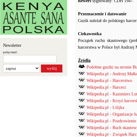
Rewers
sygnowany: CDH 1947.
Przeznaczenie i datowanie
Guzik należał do polskiego harcerz
Ciekawostka
Początek ruchu skautowego (prek
Newsletter
harcerstwa w Polsce był Andrzej
podaj email:
Źródła
Podobne guziki na stronie B
Wikipedia.pl - Andrzej Małk
Wikipedia.pl - Harcerstwo
Wikipedia.pl - Harcerz
Wikipedia.pl - Kazimierz Lu
Wikipedia.pl - Krzyż harcers
Wikipedia.pl - Lilijka
Wikipedia.pl - Organizacje h
Wikipedia.pl - Pozdrowienie 
Wikipedia.pl - Ruch skautow
Wikipedia.pl - Związek Harc