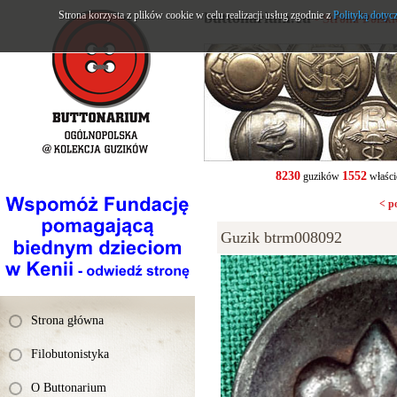
Strona korzysta z plików cookie w celu realizacji usług zgodnie z
buttonarium.eu
Polityką dotyc
- Strona Polsk
8230
1552
guzików
właści
< p
Guzik btrm008092
Strona główna
Filobutonistyka
O Buttonarium