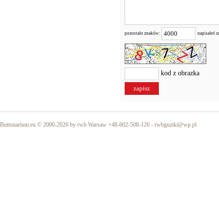
pozostało znaków:
napisałeś 
kod z obrazka
Buttonarium.eu © 2000-2026 by rwb Warsaw +48-602-508-126 -
rwbguziki@wp.pl