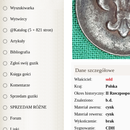
Wyszukiwarka
Wytwórcy
@Katalog (5 + 821 stron)
Artykuły
Bibliografia
Zgłoś swój guzik
Dane szczegółowe
Księga gości
Właściciel:
sold
Komentarze
Kraj:
Polska
Okres historyczny:
II Rzeczpospo
Sprzedam guziki
Znaleziono:
b.d.
SPRZEDAM RÓŻNE
Materiał awersu:
cynk
Materiał rewersu:
cynk
Forum
Wykończenie:
brak
Sygnowanie:
CDH
Linki