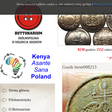
Strona korzysta z plików cookie w celu realizacji usług zgodnie z
buttonarium.eu
Polityką dotyc
- Strona Polsk
8230
1552
guzików
właści
< p
Guzik btrm008213
Strona główna
Filobutonistyka
O Buttonarium