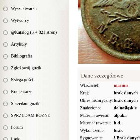
Wyszukiwarka
Wytwórcy
@Katalog (5 + 821 stron)
Artykuły
Bibliografia
Zgłoś swój guzik
Dane szczegółowe
Księga gości
Właściciel:
macinis
Komentarze
Kraj:
brak danych
Okres historyczny:
brak danych
Sprzedam guziki
Znaleziono:
dolnośląskie
SPRZEDAM RÓŻNE
Materiał awersu:
alpaka
Materiał rewersu:
b.d.
Forum
Wykończenie:
brak
Sygnowanie:
! Brak danyc
Linki