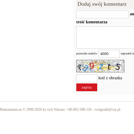
Dodaj swój komentarz
au
treść komentarza
pozostało znaków:
napisałeś 
kod z obrazka
Buttonarium.eu © 2000-2026 by rwb Warsaw +48-602-508-126 -
rwbguziki@wp.pl