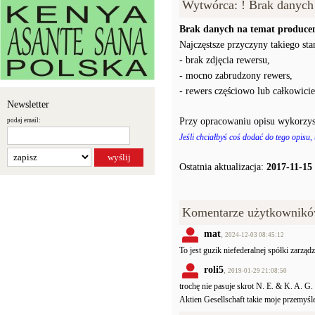
Wytwórca: ! Brak danych
Brak danych na temat producen
Najczęstsze przyczyny takiego stan
- brak zdjęcia rewersu,
- mocno zabrudzony rewers,
- rewers częściowo lub całkowici
Newsletter
Przy opracowaniu opisu wykorzys
podaj email:
Jeśli chciałbyś coś dodać do tego opisu,
Ostatnia aktualizacja:
2017-11-15
Komentarze użytkownikó
mat
,
2024-12-03 08:45:12
To jest guzik niefederalnej spółki zarzą
roli5
,
2019-01-29 21:08:50
trochę nie pasuje skrot N. E. & K. A. G
Aktien Gesellschaft takie moje przemyślen