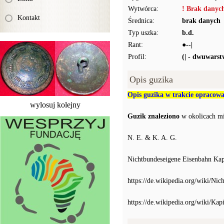
Wytwórca:
! Brak danyc
Kontakt
Średnica:
brak danych
Typ uszka:
b.d.
Rant:
●--|
Profil:
(| - dwuwars
Opis guzika
Opis guzika w trakcie opracow
wylosuj kolejny
Guzik znaleziono
w okolicach mi
N. E. & K. A. G.
Nichtbundeseigene Eisenbahn Kapi
https://de.wikipedia.org/wiki/Ni
https://de.wikipedia.org/wiki/Kap