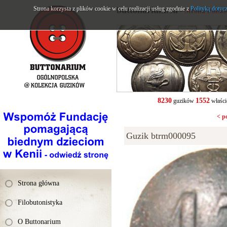
Strona korzysta z plików cookie w celu realizacji usług zgodnie z
buttonarium.eu
Polityką dotyc
- Strona Polsk
8230
1552
guzików
właści
< p
Guzik btrm000095
Strona główna
Filobutonistyka
O Buttonarium