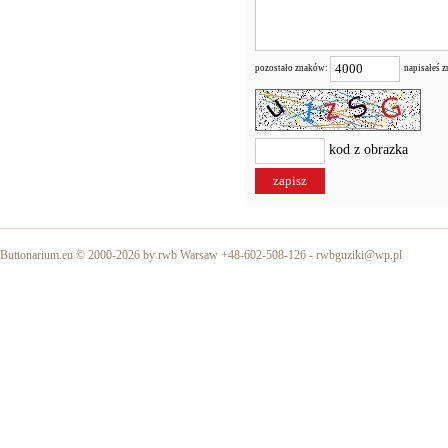
pozostało znaków:
napisałeś 
kod z obrazka
Buttonarium.eu © 2000-2026 by rwb Warsaw +48-602-508-126 -
rwbguziki@wp.pl