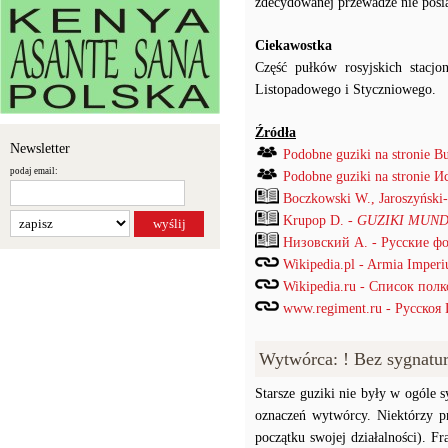
zdecydowanej przewadze nie posi
Ciekawostka
Część pułków rosyjskich stacjo
Listopadowego i Styczniowego.
Źródła
Newsletter
Podobne guziki na stronie B
podaj email:
Podobne guziki na stronie
Boczkowski W., Jaroszyński
Krupop D. -
GUZIKI MUND
Низовский А. - Русские ф
Wikipedia.pl - Armia Imper
Wikipedia.ru - Список пол
www.regiment.ru - Русскоя
Wytwórca: ! Bez sygnatu
Starsze guziki nie były w ogóle
oznaczeń wytwórcy. Niektórzy p
początku swojej działalności). F