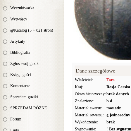
Wyszukiwarka
Wytwórcy
@Katalog (5 + 821 stron)
Artykuły
Bibliografia
Zgłoś swój guzik
Dane szczegółowe
Księga gości
Właściciel:
Tara
Komentarze
Kraj:
Rosja Carska
Okres historyczny:
brak danych
Sprzedam guziki
Znaleziono:
b.d.
SPRZEDAM RÓŻNE
Materiał awersu:
mosiądz
Materiał rewersu:
g.jednorodny
Forum
Wykończenie:
brak
Sygnowanie:
! Bez sygnat
Linki