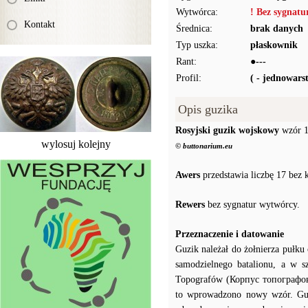
Wytwórca:
! Bez sygnat
Kontakt
Średnica:
brak danych
Typ uszka:
płaskownik
Rant:
●---
Profil:
( - jednowar
Opis guzika
Rosyjski guzik wojskowy
wzór 
wylosuj kolejny
© buttonarium.eu
Awers
przedstawia liczbę 17 bez 
Rewers
bez sygnatur wytwórcy.
Przeznaczenie i datowanie
Guzik należał do żołnierza pułku
samodzielnego batalionu, a w s
Topografów (Корпус топографов)
to wprowadzono nowy wzór. Gu