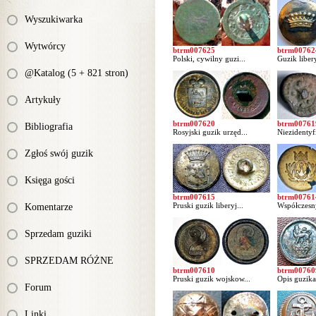
Wyszukiwarka
Wytwórcy
btrm007625
btrm00762
Polski, cywilny guzi...
Guzik libery
@Katalog (5 + 821 stron)
Artykuły
btrm007620
btrm00761
Bibliografia
Rosyjski guzik urzęd...
Niezidentyf
Zgłoś swój guzik
Księga gości
btrm007615
btrm00761
Pruski guzik liberyj...
Współczesny
Komentarze
Sprzedam guziki
SPRZEDAM RÓŻNE
btrm007610
btrm00760
Pruski guzik wojskow...
Opis guzika
Forum
Linki