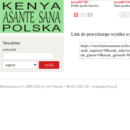
btrm007585
btrm00758
Polski guzik harcers...
Opis guzika
«
Link do powyższego wyniku w
Newsletter
podaj email:
Buttonarium.eu © 2000-2026 by rwb Warsaw +48-602-508-126 -
rwbguziki@wp.pl