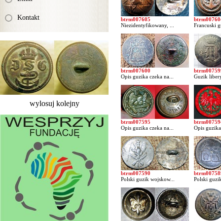
Kontakt
btrm007605
btrm00760
Niezidentyfikowany, ...
Francuski g
btrm007600
btrm00759
Opis guzika czeka na...
Guzik libery
wylosuj kolejny
btrm007595
btrm00759
Opis guzika czeka na...
Opis guzika
btrm007590
btrm00758
Polski guzik wojskow...
Polski guzik