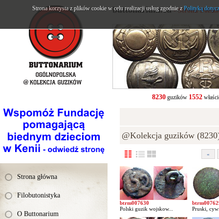
Strona korzysta z plików cookie w celu realizacji usług zgodnie z
buttonarium.eu
Polityką dotyc
- Strona Polsk
8230
1552
guzików
właści
@Kolekcja guzików (8230
«
Strona główna
Filobutonistyka
btrm007630
btrm00762
Polski guzik wojskow...
Pruski, cywi
O Buttonarium