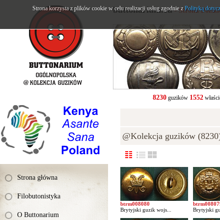
Strona korzysta z plików cookie w celu realizacji usług zgodnie z
buttonarium.eu
Polityką dotyc
- Strona Polsk
8230
1552
guzików
właści
@Kolekcja guzików (8230
Strona główna
Filobutonistyka
btrm008080
btrm00807
Brytyjski guzik wojs...
Brytyjski gu
O Buttonarium