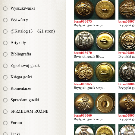
Wyszukiwarka
Wytwórcy
btrm008075
btrm00807
Brytyjski guzik wojs...
Brytyjski gu
@Katalog (5 + 821 stron)
Artykuły
btrm008070
btrm00806
Bibliografia
Brytyjski guzik libe...
Brytyjski gu
Zgłoś swój guzik
Księga gości
btrm008065
btrm00806
Brytyjski guzik wojs...
Brytyjski gu
Komentarze
Sprzedam guziki
SPRZEDAM RÓŻNE
btrm008060
btrm00805
Brytyjski guzik wojs...
Brytyjski gu
Forum
Linki