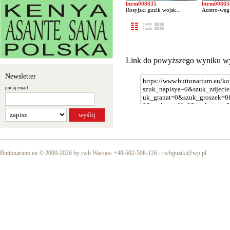
btrm008035
btrm00803
Rosyjski guzik wojsk...
Austro-węgi
Link do powyższego wyniku w
Newsletter
podaj email:
Buttonarium.eu © 2000-2026 by rwb Warsaw +48-602-508-126 -
rwbguziki@wp.pl