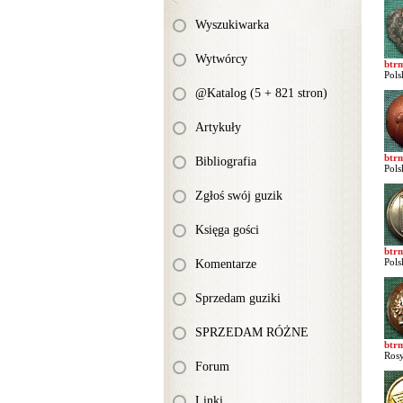
Wyszukiwarka
Wytwórcy
btr
Pols
@Katalog (5 + 821 stron)
Artykuły
btr
Bibliografia
Pols
Zgłoś swój guzik
Księga gości
btr
Pols
Komentarze
Sprzedam guziki
SPRZEDAM RÓŻNE
btr
Rosy
Forum
Linki