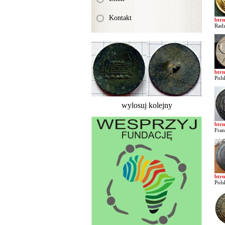
Kontakt
btr
Radz
btr
Pols
wylosuj kolejny
btr
Fran
btr
Pols