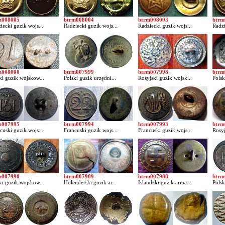
m008005
btrm008004
btrm008003
btrm
iecki guzik wojs...
Radziecki guzik wojs...
Radziecki guzik wojs...
Radzi
m008000
btrm007999
btrm007998
btrm
ki guzik wojskow...
Polski guzik urzędni...
Rosyjski guzik wojsk...
Polsk
m007995
btrm007994
btrm007993
btrm
cuski guzik wojs...
Francuski guzik wojs...
Francuski guzik wojs...
Rosyj
m007990
btrm007989
btrm007988
btrm
ki guzik wojskow...
Holenderski guzik ar...
Islandzki guzik arma...
Polsk