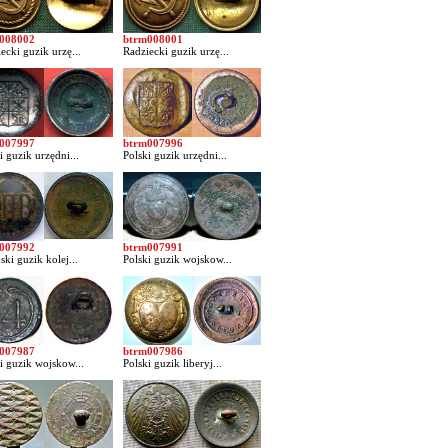
008002
btrm008001
ecki guzik urzę...
Radziecki guzik urzę...
007997
btrm007996
i guzik urzędni...
Polski guzik urzędni...
007992
btrm007991
ski guzik kolej...
Polski guzik wojskow...
007987
btrm007986
i guzik wojskow...
Polski guzik liberyj...