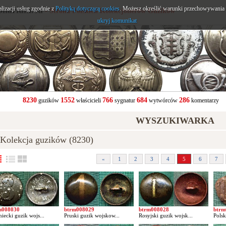
alizacji usług zgodnie z
onarium.eu
Polityką dotyczącą cookies
. Możesz określić warunki przechowywania l
- Strona Polskich Kolekcjonerów Guzików
ukryj komunikat
8230
1552
766
684
286
guzików
właścicieli
sygnatur
wytwórców
komentarzy
WYSZUKIWARKA
olekcja guzików (8230)
«
1
2
3
4
5
6
7
m008030
btrm008029
btrm008028
btrm
iecki guzik wojs...
Pruski guzik wojskow...
Rosyjski guzik wojsk...
Polsk