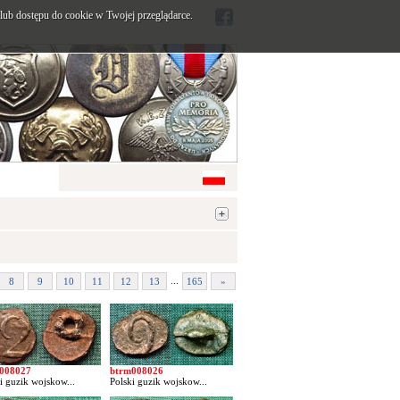
ub dostępu do cookie w Twojej przeglądarce.
...
8
9
10
11
12
13
165
»
008027
btrm008026
i guzik wojskow...
Polski guzik wojskow...