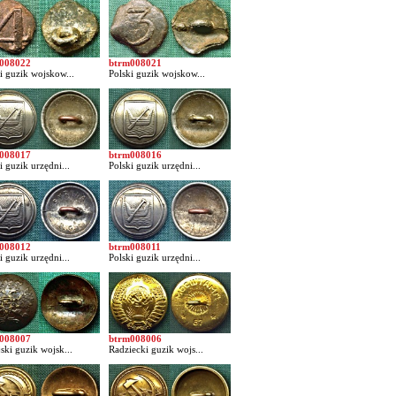
008022
btrm008021
i guzik wojskow...
Polski guzik wojskow...
008017
btrm008016
i guzik urzędni...
Polski guzik urzędni...
008012
btrm008011
i guzik urzędni...
Polski guzik urzędni...
008007
btrm008006
ski guzik wojsk...
Radziecki guzik wojs...