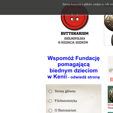
Strona korzysta z plików cookie w celu re
butt
@K
Strona główna
Filobutonistyka
btr
Niem
O Buttonarium