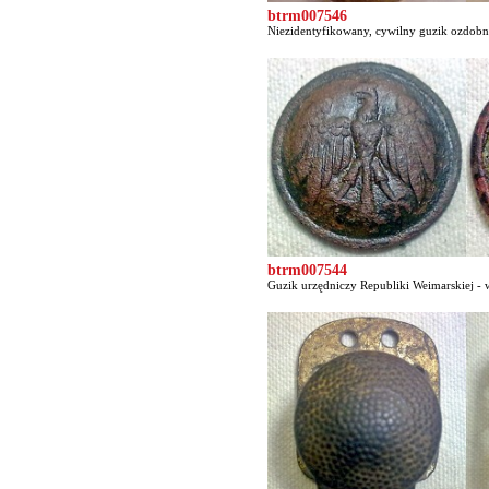
btrm007546
Niezidentyfikowany, cywilny guzik ozdobny
btrm007544
Guzik urzędniczy Republiki Weimarskiej - w