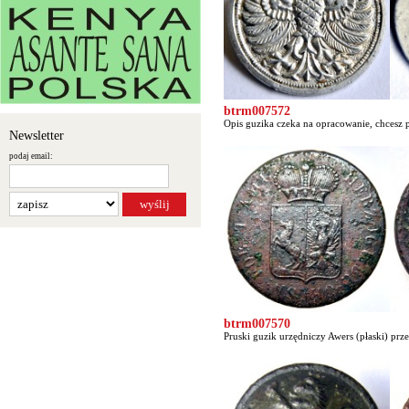
btrm007572
Opis guzika czeka na opracowanie, chcesz p
Newsletter
podaj email:
btrm007570
Pruski guzik urzędniczy Awers (płaski) prze