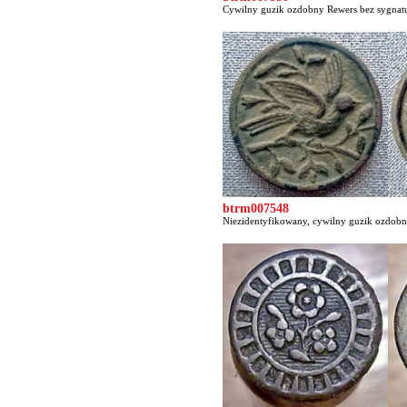
Cywilny guzik ozdobny Rewers bez sygnatu
btrm007548
Niezidentyfikowany, cywilny guzik ozdobny