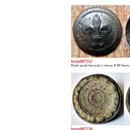
btrm007552
Polski guzik harcerski z okresu II RP Awers p
btrm007550