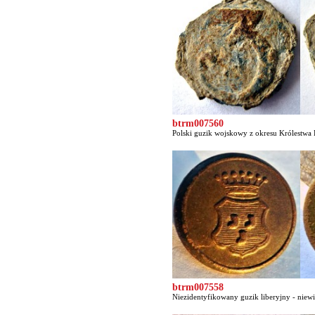
btrm007560
Polski guzik wojskowy z okresu Królestwa P
btrm007558
Niezidentyfikowany guzik liberyjny - niewi