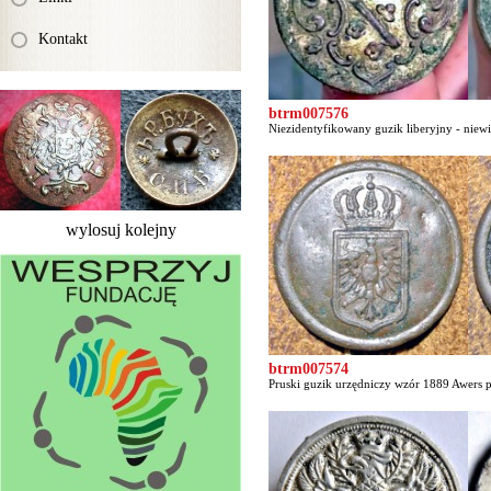
Kontakt
btrm007576
Niezidentyfikowany guzik liberyjny - niewi
wylosuj kolejny
btrm007574
Pruski guzik urzędniczy wzór 1889 Awers pr