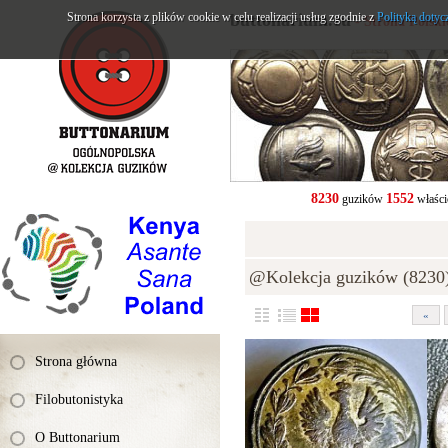
Strona korzysta z plików cookie w celu realizacji usług zgodnie z
buttonarium.eu
Polityką dotyc
- Strona Polsk
8230
1552
guzików
właści
@Kolekcja guzików (8230
«
Strona główna
Filobutonistyka
O Buttonarium