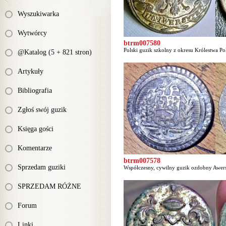
Wyszukiwarka
Wytwórcy
btrm007580
Polski guzik szkolny z okresu Królestwa Pol
@Katalog (5 + 821 stron)
Artykuły
Bibliografia
Zgłoś swój guzik
Księga gości
Komentarze
btrm007578
Sprzedam guziki
Współczesny, cywilny guzik ozdobny Awers 
SPRZEDAM RÓŻNE
Forum
Linki