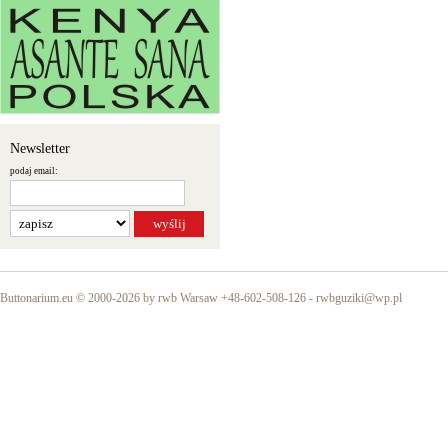
Newsletter
podaj email:
Buttonarium.eu © 2000-2026 by rwb Warsaw +48-602-508-126 -
rwbguziki@wp.pl