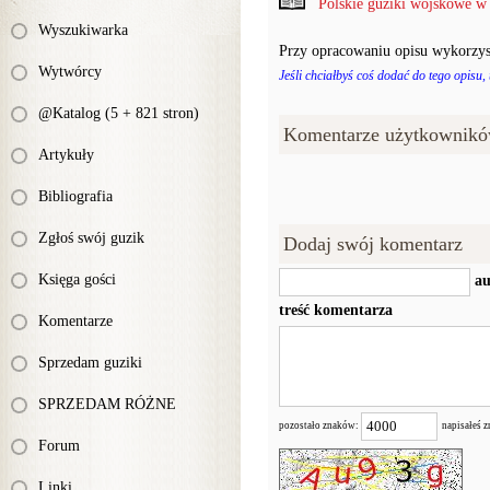
Polskie guziki wojskowe w
Wyszukiwarka
Przy opracowaniu opisu wykorzys
Wytwórcy
Jeśli chciałbyś coś dodać do tego opisu,
@Katalog (5 + 821 stron)
Komentarze użytkownikó
Artykuły
Bibliografia
Zgłoś swój guzik
Dodaj swój komentarz
Księga gości
au
treść komentarza
Komentarze
Sprzedam guziki
SPRZEDAM RÓŻNE
pozostało znaków:
napisałeś 
Forum
Linki