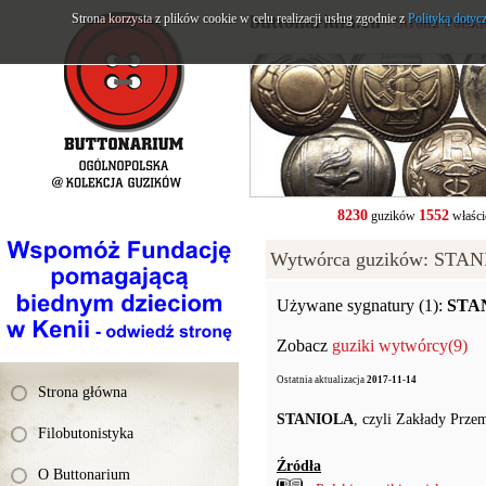
Strona korzysta z plików cookie w celu realizacji usług zgodnie z
buttonarium.eu
Polityką dotyc
- Strona Polsk
8230
1552
guzików
właści
Wytwórca guzików: STA
Używane sygnatury (1):
STA
Zobacz
guziki wytwórcy(9)
Ostatnia aktualizacja
2017-11-14
Strona główna
STANIOLA
, czyli Zakłady Prze
Filobutonistyka
Źródła
O Buttonarium