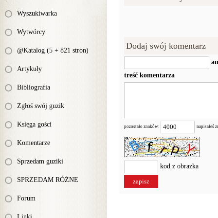
Wyszukiwarka
Wytwórcy
Dodaj swój komentarz
@Katalog (5 + 821 stron)
au
Artykuły
treść komentarza
Bibliografia
Zgłoś swój guzik
Księga gości
pozostało znaków:
napisałeś 
Komentarze
Sprzedam guziki
kod z obrazka
SPRZEDAM RÓŻNE
Forum
Linki