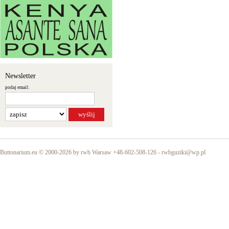
Newsletter
podaj email:
Buttonarium.eu © 2000-2026 by rwb Warsaw +48-602-508-126 -
rwbguziki@wp.pl