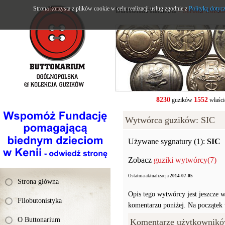
Strona korzysta z plików cookie w celu realizacji usług zgodnie z
buttonarium.eu
Polityką dotyc
- Strona Polsk
8230
1552
guzików
właści
Wytwórca guzików: SIC
Używane sygnatury (1):
SIC
Zobacz
guziki wytwórcy(7)
Ostatnia aktualizacja
2014-07-05
Strona główna
Opis tego wytwórcy jest jeszcze w
Filobutonistyka
komentarzu poniżej. Na początek w
O Buttonarium
Komentarze użytkownikó