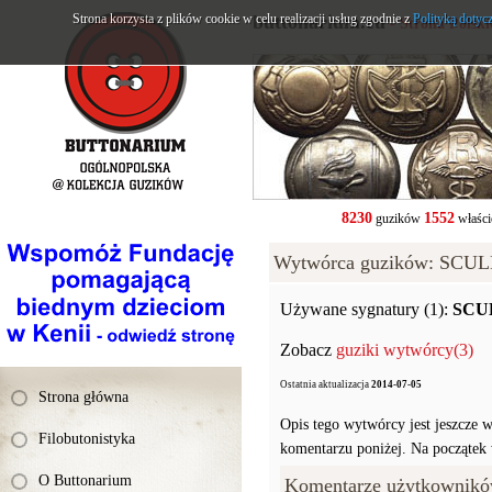
Strona korzysta z plików cookie w celu realizacji usług zgodnie z
buttonarium.eu
Polityką dotyc
- Strona Polsk
8230
1552
guzików
właści
Wytwórca guzików: SCU
Używane sygnatury (1):
SCU
Zobacz
guziki wytwórcy(3)
Ostatnia aktualizacja
2014-07-05
Strona główna
Opis tego wytwórcy jest jeszcze w
Filobutonistyka
komentarzu poniżej. Na początek w
O Buttonarium
Komentarze użytkownikó