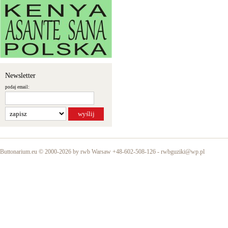
Newsletter
podaj email:
Buttonarium.eu © 2000-2026 by rwb Warsaw +48-602-508-126 -
rwbguziki@wp.pl