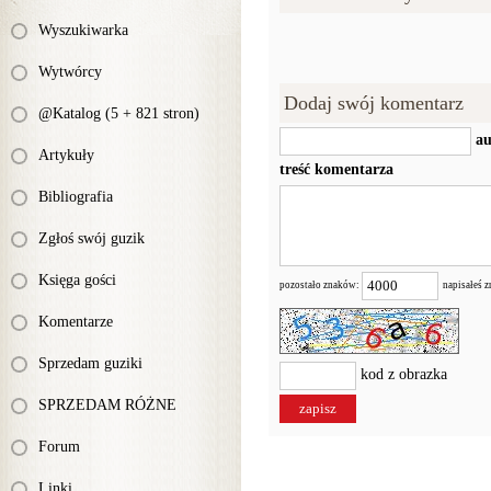
Wyszukiwarka
Wytwórcy
Dodaj swój komentarz
@Katalog (5 + 821 stron)
au
Artykuły
treść komentarza
Bibliografia
Zgłoś swój guzik
Księga gości
pozostało znaków:
napisałeś 
Komentarze
Sprzedam guziki
kod z obrazka
SPRZEDAM RÓŻNE
Forum
Linki