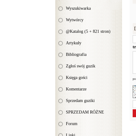
Wyszukiwarka
Wytwórcy
@Katalog (5 + 821 stron)
Artykuły
t
Bibliografia
Zgłoś swój guzik
Księga gości
po
Komentarze
Sprzedam guziki
SPRZEDAM RÓŻNE
Forum
Linki