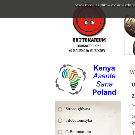
Strona korzysta z plików cookie w celu re
butt
W
U
Z
Os
Strona główna
O
Filobutonistyka
k
O Buttonarium