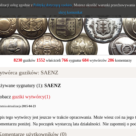
alizacji usług zgodnie z
onarium.eu
Polityką dotyczącą cookies
. Możesz określić warunki przechowywania l
- Strona Polskich Kolekcjonerów Guzików
ukryj komunikat
8230
1552
766
684
286
guzików
właścicieli
sygnatur
wytwórców
komentarzy
ytwórca guzików: SAENZ
żywane sygnatury (1):
SAENZ
obacz
guziki wytwórcy(1)
tatnia aktualizacja
2015-04-23
pis tego wytwórcy jest jeszcze w trakcie opracowania. Może wiesz coś na jego te
omentarzu poniżej. Na początek wystarczą lata działalności. Nie zapomnij o po
Komentarze użytkowników (0)