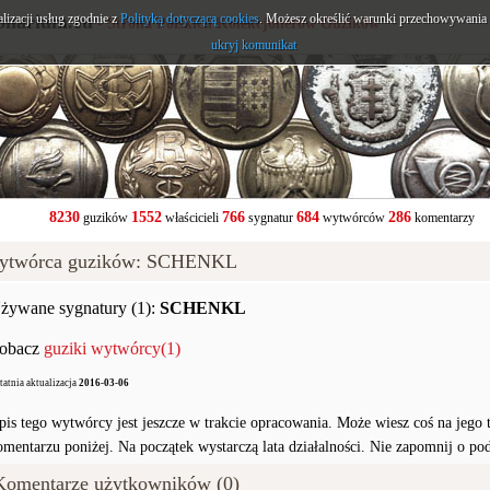
alizacji usług zgodnie z
onarium.eu
Polityką dotyczącą cookies
. Możesz określić warunki przechowywania l
- Strona Polskich Kolekcjonerów Guzików
ukryj komunikat
8230
1552
766
684
286
guzików
właścicieli
sygnatur
wytwórców
komentarzy
ytwórca guzików: SCHENKL
żywane sygnatury (1):
SCHENKL
obacz
guziki wytwórcy(1)
tatnia aktualizacja
2016-03-06
pis tego wytwórcy jest jeszcze w trakcie opracowania. Może wiesz coś na jego te
omentarzu poniżej. Na początek wystarczą lata działalności. Nie zapomnij o po
Komentarze użytkowników (0)