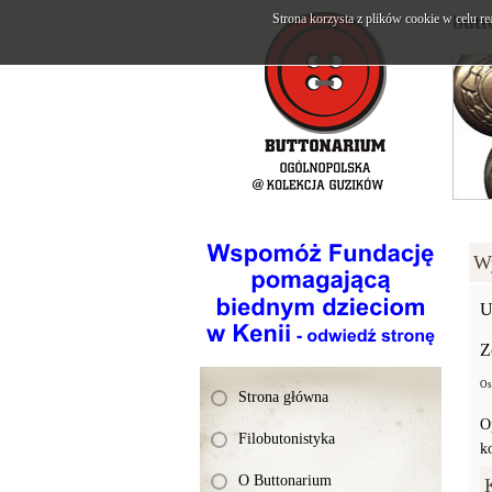
Strona korzysta z plików cookie w celu re
butt
W
U
Z
Os
Strona główna
O
Filobutonistyka
k
O Buttonarium