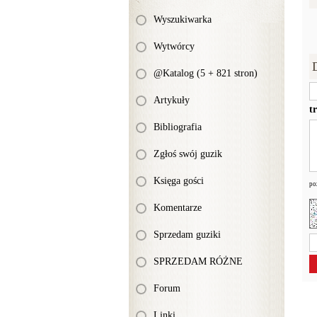
Wyszukiwarka
Wytwórcy
@Katalog (5 + 821 stron)
Artykuły
t
Bibliografia
Zgłoś swój guzik
Księga gości
po
Komentarze
Sprzedam guziki
SPRZEDAM RÓŻNE
Forum
Linki