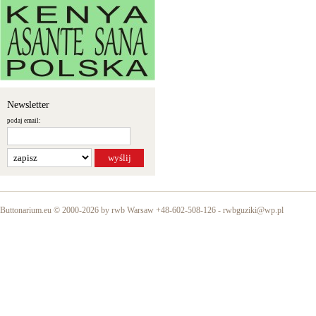
Newsletter
podaj email:
Buttonarium.eu © 2000-2026 by rwb Warsaw +48-602-508-126 -
rwbguziki@wp.pl