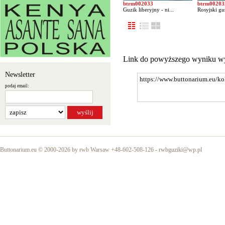
btrm002033
btrm00203
Guzik liberyjny - ni...
Rosyjski guz
Link do powyższego wyniku w
Newsletter
podaj email:
Buttonarium.eu © 2000-2026 by rwb Warsaw +48-602-508-126 -
rwbguziki@wp.pl