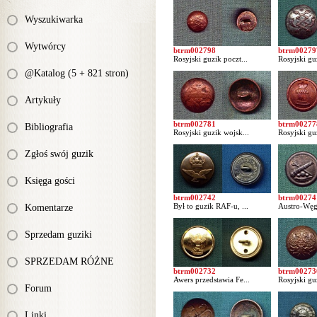
Wyszukiwarka
Wytwórcy
btrm002798
btrm00279
Rosyjski guzik poczt...
Rosyjski guz
@Katalog (5 + 821 stron)
Artykuły
btrm002781
btrm00277
Bibliografia
Rosyjski guzik wojsk...
Rosyjski gu
Zgłoś swój guzik
Księga gości
btrm002742
btrm00274
Był to guzik RAF-u, ...
Austro-Węgi
Komentarze
Sprzedam guziki
SPRZEDAM RÓŻNE
btrm002732
btrm00273
Awers przedstawia Fe...
Rosyjski gu
Forum
Linki