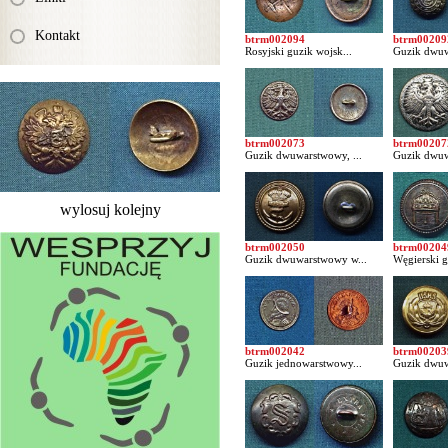
Kontakt
btrm002094
btrm00209
Rosyjski guzik wojsk...
Guzik dwuw
btrm002073
btrm00207
Guzik dwuwarstwowy, ...
Guzik dwuw
wylosuj kolejny
btrm002050
btrm00204
Guzik dwuwarstwowy w...
Węgierski g
btrm002042
btrm00203
Guzik jednowarstwowy...
Guzik dwuw