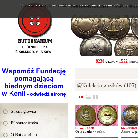
Strona korzysta z plików cookie w celu realizacji usług zgodnie z
buttonarium.eu
Polityką dotyc
- Strona Polsk
8230
1552
guzików
właści
@Kolekcja guzików (105)
Strona główna
Filobutonistyka
btrm008220
btrm00821
Opis guzika w trakci...
Austro-węgi
O Buttonarium