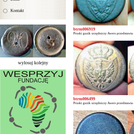
Kontakt
btrm006919
Pruski guzik urzędniczy Awers przedstawia 
wylosuj kolejny
btrm006499
Pruski guzik urzędniczy Awers przedstawia 