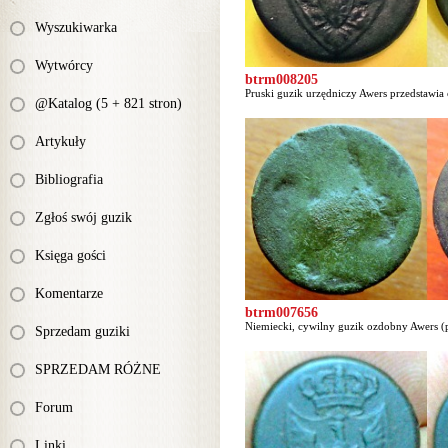
Wyszukiwarka
Wytwórcy
btrm008205
Pruski guzik urzędniczy Awers przedstawia 
@Katalog (5 + 821 stron)
Artykuły
Bibliografia
Zgłoś swój guzik
Księga gości
Komentarze
btrm007656
Niemiecki, cywilny guzik ozdobny Awers (pł
Sprzedam guziki
SPRZEDAM RÓŻNE
Forum
Linki