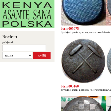
btrm005075
Byrtyjski guzik cywilny, awers przedstawia
Newsletter
podaj email:
btrm003160
Brytyjski guzik górniczy Awers przedstawi