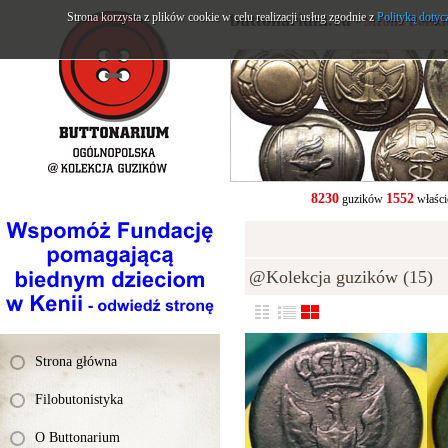
Strona korzysta z plików cookie w celu realizacji usług zgodnie z
buttonarium.eu
Polityką dotyc
- Strona Polsk
8230
1552
guzików
właści
@Kolekcja guzików (15)
Strona główna
Filobutonistyka
O Buttonarium