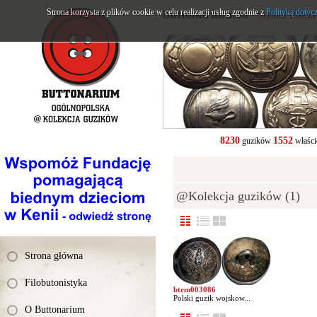
Strona korzysta z plików cookie w celu realizacji usług zgodnie z
buttonarium.eu
Polityką dotyc
- Strona Polsk
8230
1552
guzików
właści
@Kolekcja guzików (1)
Strona główna
Filobutonistyka
btrm003086
Polski guzik wojskow...
O Buttonarium