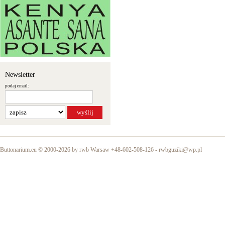
Newsletter
podaj email:
Buttonarium.eu © 2000-2026 by rwb Warsaw +48-602-508-126 -
rwbguziki@wp.pl