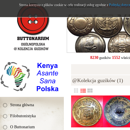
Strona korzysta z plików cookie w celu realizacji usług zgodnie z
buttonarium.eu
Polityką dotyc
- Strona Polsk
8230
1552
guzików
właści
@Kolekcja guzików (1)
Strona główna
Filobutonistyka
O Buttonarium