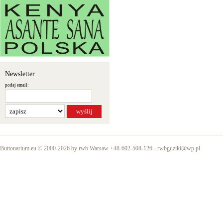
Newsletter
podaj email:
Buttonarium.eu © 2000-2026 by rwb Warsaw +48-602-508-126 -
rwbguziki@wp.pl