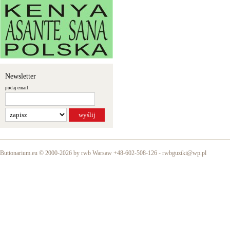
Newsletter
podaj email:
Buttonarium.eu © 2000-2026 by rwb Warsaw +48-602-508-126 -
rwbguziki@wp.pl