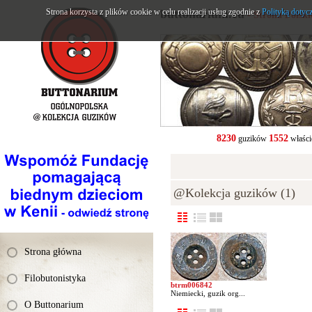
Strona korzysta z plików cookie w celu realizacji usług zgodnie z
buttonarium.eu
Polityką dotyc
- Strona Polsk
8230
1552
guzików
właści
@Kolekcja guzików (1)
Strona główna
Filobutonistyka
btrm006842
Niemiecki, guzik org...
O Buttonarium