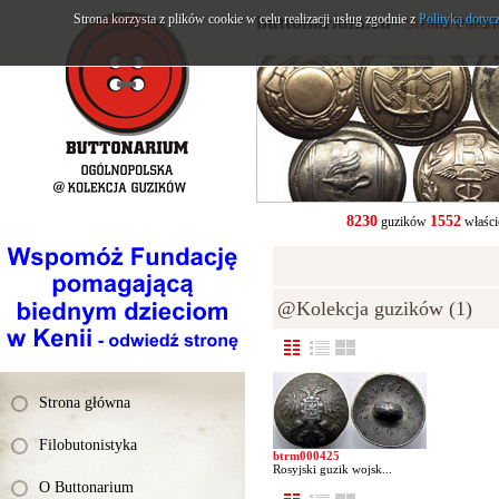
Strona korzysta z plików cookie w celu realizacji usług zgodnie z
buttonarium.eu
Polityką dotyc
- Strona Polsk
8230
1552
guzików
właści
@Kolekcja guzików (1)
Strona główna
Filobutonistyka
btrm000425
Rosyjski guzik wojsk...
O Buttonarium