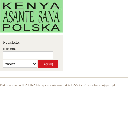
Newsletter
podaj email:
Buttonarium.eu © 2000-2026 by rwb Warsaw +48-602-508-126 -
rwbguziki@wp.pl