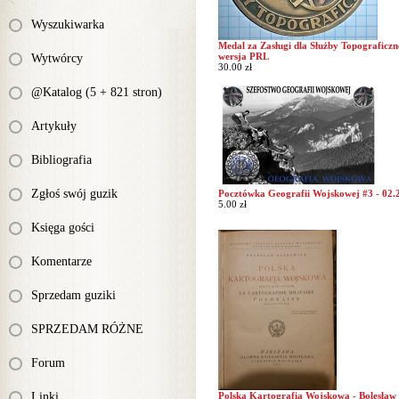
Wyszukiwarka
Medal za Zasługi dla Służby Topograficzn
wersja PRL
Wytwórcy
30.00 zł
@Katalog (5 + 821 stron)
Artykuły
Bibliografia
Zgłoś swój guzik
Pocztówka Geografii Wojskowej #3 - 02.
5.00 zł
Księga gości
Komentarze
Sprzedam guziki
SPRZEDAM RÓŻNE
Forum
Linki
Polska Kartografia Wojskowa - Bolesław