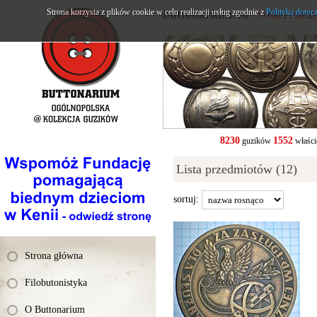
Strona korzysta z plików cookie w celu realizacji usług zgodnie z
buttonarium.eu
Polityką dotyc
- Strona Polsk
8230
1552
guzików
właści
Lista przedmiotów (12)
sortuj:
Strona główna
Filobutonistyka
O Buttonarium