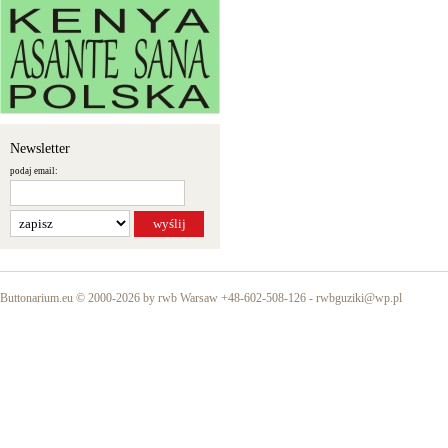
Newsletter
podaj email:
Buttonarium.eu © 2000-2026 by rwb Warsaw +48-602-508-126 -
rwbguziki@wp.pl