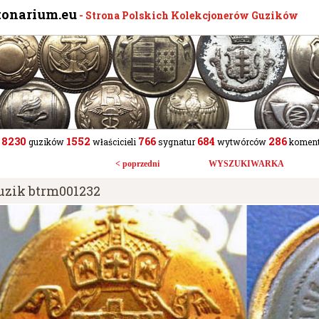
tonarium.eu
- Strona Polskich Kolekcjonerów Guzików
8230
1552
766
684
286
guzików
właścicieli
sygnatur
wytwórców
koment
< poprzedni
WYSZUKIWARKA
uzik btrm001232