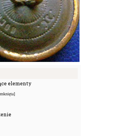
ące elementy
amknięta]
zenie