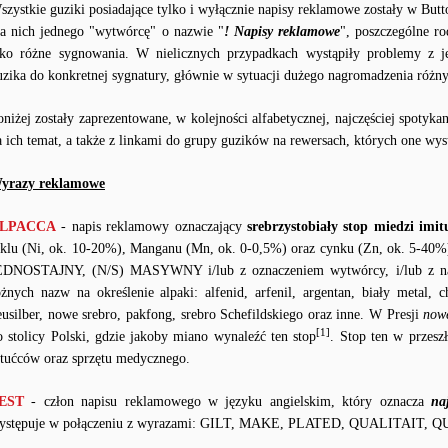
szystkie guziki posiadające tylko i wyłącznie napisy reklamowe zostały w But
la nich jednego "wytwórcę" o nazwie "
! Napisy reklamowe
", poszczególne r
ako różne sygnowania. W nielicznych przypadkach wystąpiły problemy z
uzika do konkretnej sygnatury, głównie w sytuacji dużego nagromadzenia róż
oniżej zostały zaprezentowane, w kolejności alfabetycznej, najczęściej spoty
a ich temat, a także z linkami do grupy guzików na rewersach, których one wys
yrazy reklamowe
LPACCA
- napis reklamowy oznaczający
srebrzystobiały stop miedzi imi
iklu (Ni, ok. 10-20%), Manganu (Mn, ok. 0-0,5%) oraz cynku (Zn, ok. 5-40%)
EDNOSTAJNY, (N/S) MASYWNY i/lub z oznaczeniem wytwórcy, i/lub z 
óżnych nazw na określenie alpaki: alfenid, arfenil, argentan, biały metal, ch
eusilber, nowe srebro, pakfong, srebro Schefildskiego oraz inne. W Presji
nowe
[1]
o stolicy Polski, gdzie jakoby miano wynaleźć ten stop
. Stop ten w przes
ztućców oraz sprzętu medycznego.
EST
- człon napisu reklamowego w języku angielskim, który oznacza
na
ystępuje w połączeniu z wyrazami: GILT, MAKE, PLATED, QUALITAIT,