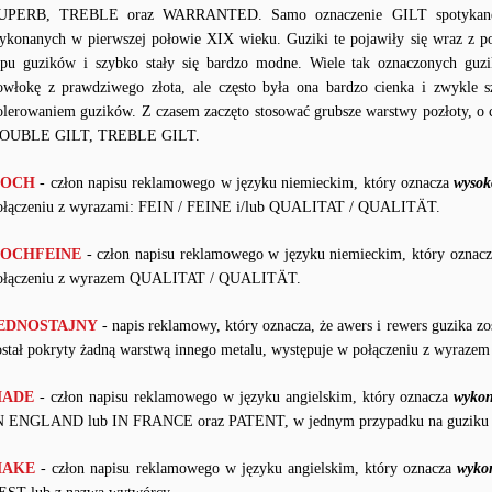
UPERB, TREBLE oraz WARRANTED. Samo oznaczenie GILT spotykane je
ykonanych w pierwszej połowie XIX wieku. Guziki te pojawiły się wraz z p
ypu guzików i szybko stały się bardzo modne. Wiele tak oznaczonych gu
owłokę z prawdziwego złota, ale często była ona bardzo cienka i zwykle 
olerowaniem guzików. Z czasem zaczęto stosować grubsze warstwy pozłoty, o 
OUBLE GILT, TREBLE GILT.
OCH
- człon napisu reklamowego w języku niemieckim, który oznacza
wysok
ołączeniu z wyrazami: FEIN / FEINE i/lub QUALITAT / QUALITÄT.
OCHFEINE
- człon napisu reklamowego w języku niemieckim, który oznac
ołączeniu z wyrazem QUALITAT / QUALITÄT.
EDNOSTAJNY
- napis reklamowy, który oznacza, że awers i rewers guzika zo
ostał pokryty żadną warstwą innego metalu, występuje w połączeniu z wyr
ADE
- człon napisu reklamowego w języku angielskim, który oznacza
wykon
N ENGLAND lub IN FRANCE oraz PATENT, w jednym przypadku na guziku
AKE
- człon napisu reklamowego w języku angielskim, który oznacza
wyko