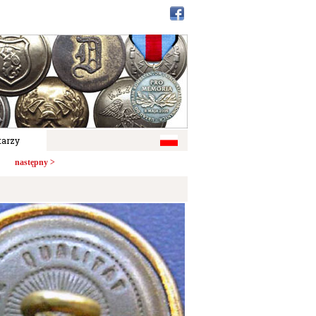
arzy
następny >