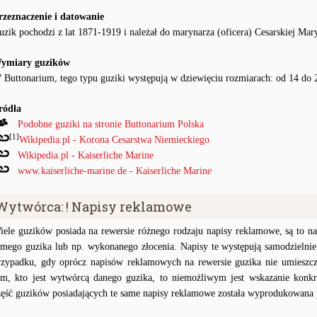
rzeznaczenie i datowanie
uzik pochodzi z lat 1871-1919 i należał do marynarza (oficera) Cesarskiej Mar
ymiary guzików
 Buttonarium, tego typu guziki występują w dziewięciu rozmiarach: od 14 do 
ródła
Podobne guziki na stronie Buttonarium Polska
[1]
Wikipedia.pl - Korona Cesarstwa Niemieckiego
Wikipedia.pl - Kaiserliche Marine
www.kaiserliche-marine.de - Kaiserliche Marine
Wytwórca: ! Napisy reklamowe
iele guzików posiada na rewersie różnego rodzaju napisy reklamowe, są to na
amego guzika lub np. wykonanego złocenia. Napisy te występują samodzielnie
rzypadku, gdy oprócz napisów reklamowych na rewersie guzika nie umieszc
ym, kto jest wytwórcą danego guzika, to niemożliwym jest wskazanie konkr
zęść guzików posiadających te same napisy reklamowe została wyprodukowana