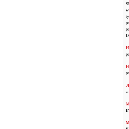
S
w
t
p
p
D
H
p
H
p
J
z
M
I
M