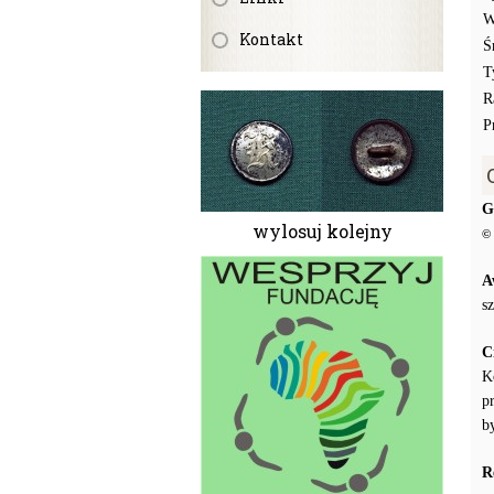
W
Kontakt
Ś
T
R
P
G
wylosuj kolejny
© 
A
s
C
K
p
b
R