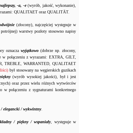
najlepszy, -a, -e
(wyrób, jakość, wykonanie),
u z wyrazami: QUALITAET oraz QUALITÄT.
odwójnie
(złocony), najczęściej występuje w
potrójnej) warstwy pozłoty stosowno napisy
tóry oznacza
wyjątkowo
(dobrze np. złocony,
puje w połączeniu z wyrazami: EXTRA, GILT,
OR, TREBLE, WARRANTED, QUALITAET
iści)
był stosowany na węgierskich guzikach
piękny
(wyrób wysokiej jakości), był i jest
cnych) oraz przez wielu różnych wytwórców
to w połączeniu z sygnaturami konkretnego
/ elegancki / wykwintny
.
kładny / piękny / wspaniały
, występuje w