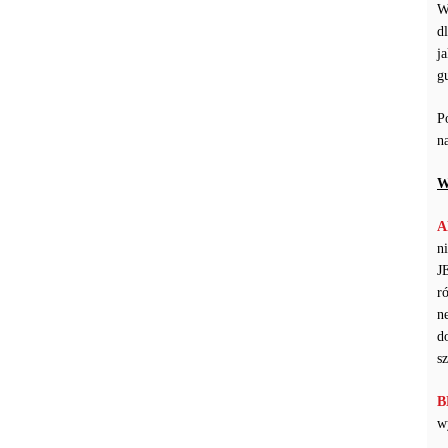
W
d
j
g
P
n
W
A
n
J
r
n
d
s
B
w