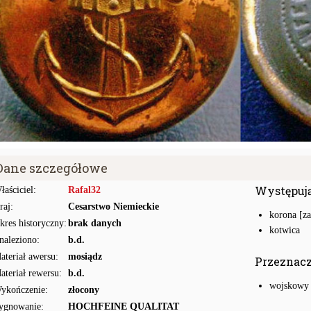
Dane szczegółowe
Występuj
łaściciel:
Rafal32
raj:
Cesarstwo Niemieckie
korona [z
kres historyczny:
brak danych
kotwica
naleziono:
b.d.
ateriał awersu:
mosiądz
Przeznac
ateriał rewersu:
b.d.
wojskowy
ykończenie:
złocony
ygnowanie:
HOCHFEINE QUALITAT