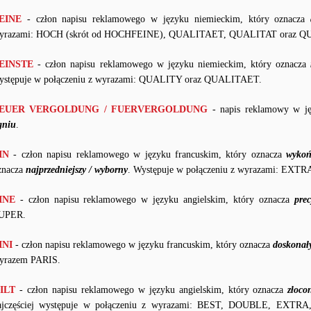
EINE
- człon napisu reklamowego w języku niemieckim, który oznacza
yrazami: HOCH (skrót od HOCHFEINE), QUALITAET, QUALITAT oraz Q
EINSTE
- człon napisu reklamowego w języku niemieckim, który oznacza
ystępuje w połączeniu z wyrazami: QUALITY oraz QUALITAET.
EUER VERGOLDUNG / FUERVERGOLDUNG
- napis reklamowy w ję
gniu
.
IN
- człon napisu reklamowego w języku francuskim, który oznacza
wykoń
znacza
najprzedniejszy / wyborny
. Występuje w połączeniu z wyrazami: EXTR
INE
- człon napisu reklamowego w języku angielskim, który oznacza
prec
UPER.
INI
- człon napisu reklamowego w języku francuskim, który oznacza
doskonały
yrazem PARIS.
ILT
- człon napisu reklamowego w języku angielskim, który oznacza
złoco
ajczęściej występuje w połączeniu z wyrazami: BEST, DOUBLE, E