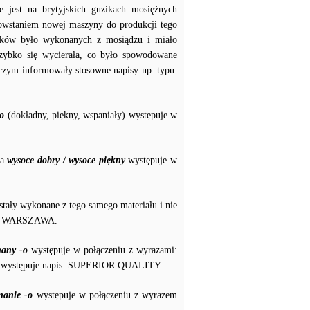
st na brytyjskich guzikach mosiężnych
owstaniem nowej maszyny do produkcji tego
zików było wykonanych z mosiądzu i miało
szybko się wycierała, co było spowodowane
czym informowały stosowne napisy np. typu:
o
(dokładny, piękny, wspaniały) występuje w
za
wysoce dobry / wysoce piękny
występuje w
stały wykonane z tego samego materiału i nie
azem WARSZAWA.
any -o
występuje w połączeniu z wyrazami:
 występuje napis: SUPERIOR QUALITY.
nanie -o
występuje w połączeniu z wyrazem