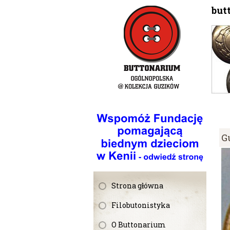
but
G
Strona główna
Filobutonistyka
O Buttonarium