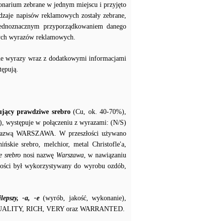
tonarium zebrane w jednym miejscu i przyjęto
odzaje napisów reklamowych zostały zebrane,
 jednoznacznym przyporządkowaniem danego
nych wyrazów reklamowych.
kane wyrazy wraz z dodatkowymi informacjami
tępują.
tujący prawdziwe srebro
(Cu, ok. 40-70%),
, występuje w połączeniu z wyrazami: (N/S)
nazwą WARSZAWA. W przeszłości używano
ińskie srebro, melchior, metal Christofle'a,
 srebro
nosi nazwę
Warszawa
, w nawiązaniu
złości był wykorzystywany do wyrobu ozdób,
jlepszy, -a, -e
(wyrób, jakość, wykonanie),
 QUALITY, RICH, VERY oraz WARRANTED.