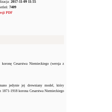
lizacja:
2017-11-09 11:55
etleń:
7409
rsji PDF
j koronę Cesarstwa Niemieckiego (wersja z
ano jedynie jej drewniany model, który
h 1871-1918 korona Cesarstwa Niemieckiego