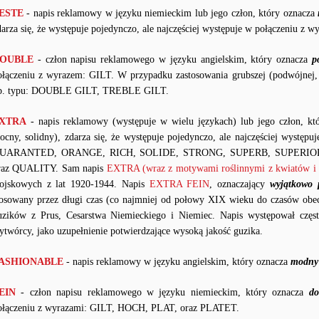
ESTE
- napis reklamowy w języku niemieckim lub jego człon, który oznacza
darza się, że występuje pojedynczo, ale najczęściej występuje w połączeni
OUBLE
- człon napisu reklamowego w języku angielskim, który oznacza
p
ołączeniu z wyrazem: GILT. W przypadku zastosowania grubszej (podwójnej, 
p. typu: DOUBLE GILT, TREBLE GILT.
XTRA
- napis reklamowy (występuje w wielu językach) lub jego człon, k
ocny, solidny), zdarza się, że występuje pojedynczo, ale najczęściej wystę
UARANTED, ORANGE, RICH, SOLIDE, STRONG, SUPERB, SUPERI
raz QUALITY. Sam napis
EXTRA (wraz z motywami roślinnymi z kwiatów i l
ojskowych z lat 1920-1944. Napis
EXTRA FEIN
, oznaczający
wyjątkowo 
tosowany przez długi czas (co najmniej od połowy XIX wieku do czasów obe
uzików z Prus, Cesarstwa Niemieckiego i Niemiec. Napis występował częs
ytwórcy, jako uzupełnienie potwierdzające wysoką jakość guzika.
ASHIONABLE
- napis reklamowy w języku angielskim, który oznacza
modny 
EIN
- człon napisu reklamowego w języku niemieckim, który oznacza
do
ołączeniu z wyrazami: GILT, HOCH, PLAT, oraz PLATET.