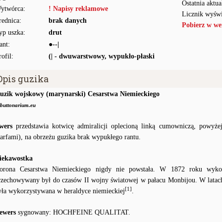
Ostatnia aktua
ytwórca:
! Napisy reklamowe
Licznik wyświ
rednica:
brak danych
Pobierz w we
yp uszka:
drut
ant:
●--|
rofil:
(| - dwuwarstwowy, wypukło-płaski
Opis guzika
uzik wojskowy (marynarski) Cesarstwa Niemieckiego
buttonarium.eu
wers
przedstawia kotwicę admiralicji oplecioną linką cumowniczą, powyże
zarfami), na obrzeżu guzika brak wypukłego rantu.
iekawostka
orona Cesarstwa Niemieckiego nigdy nie powstała. W 1872 roku wykon
rzechowywany był do czasów II wojny światowej w pałacu Monbijou. W latac
[1]
yła wykorzystywana w heraldyce niemieckiej
.
ewers
sygnowany: HOCHFEINE QUALITAT.