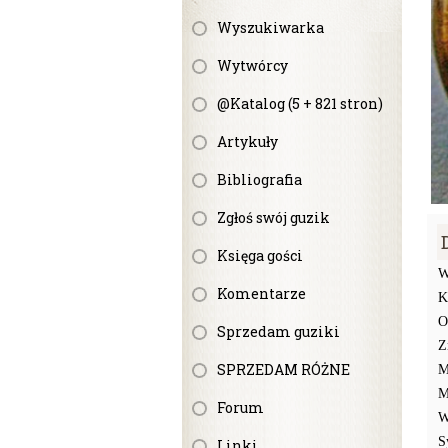
Wyszukiwarka
Wytwórcy
@Katalog (5 + 821 stron)
Artykuły
Bibliografia
Zgłoś swój guzik
Księga gości
W
Komentarze
K
O
Sprzedam guziki
Z
SPRZEDAM RÓŻNE
M
M
Forum
W
S
Linki