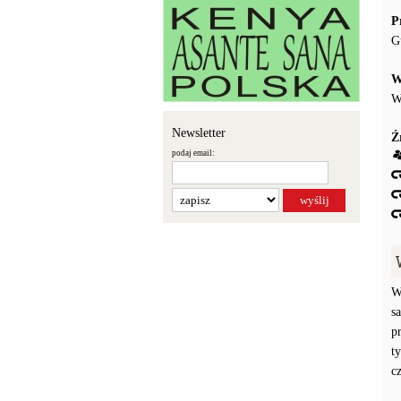
P
G
W
W
Newsletter
Ź
podaj email:
W
s
p
t
c