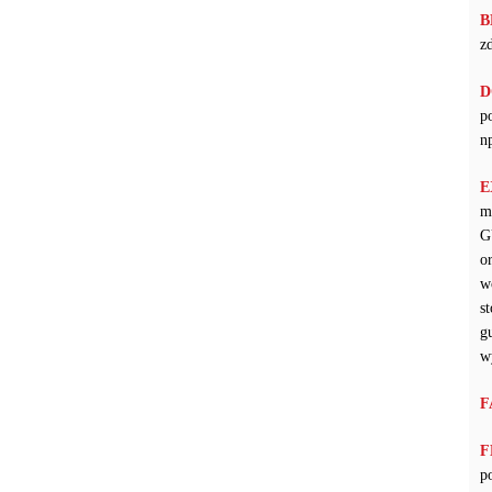
B
z
D
p
n
E
m
G
o
w
s
g
w
F
F
p