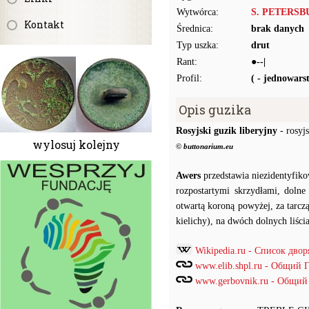
Wytwórca:
S. PETERS
Kontakt
Średnica:
brak danych
Typ uszka:
drut
Rant:
●--|
Profil:
( - jednowar
Opis guzika
Rosyjski guzik liberyjny
- rosyjs
wylosuj kolejny
© buttonarium.eu
Awers
przedstawia niezidentyfiko
rozpostartymi skrzydłami, dolne
otwartą koroną powyżej, za tarczą
kielichy), na dwóch dolnych liści
Wikipedia.ru - Список дв
www.elib.shpl.ru - Общий
www.gerbovnik.ru - Общий