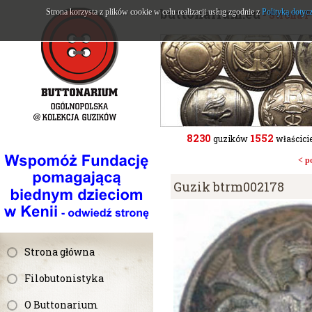
buttonarium.eu
Strona korzysta z plików cookie w celu realizacji usług zgodnie z
Polityką dotyc
- Strona 
8230
1552
guzików
właścicie
< p
Guzik btrm002178
Strona główna
Filobutonistyka
O Buttonarium