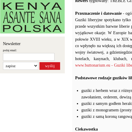
Rewers
sygnowany: TREBLE G
Przeznaczenie i datowanie
- ogó
Guziki liberyjne spotykano tylko
przede wszystkim barwne liberie p
wyjątkowe okazje. W Europie ba
połowie XVIII wieku, a w XIX wi
Newsletter
co wpłynęło na większą ich dostę
podaj email:
wojny światowej, a gdzieniegdz
hotelach, kasynach, klubach, 
www.buttonarium.eu - Guziki libe
Podstawowe rodzaje guzików li
guziki z herbem wraz z różny
zawołaniem, orderem, dewizą
guziki z samym godłem heral
guziki z monogramem (prosty
guziki z samą koroną rangową
Ciekawostka