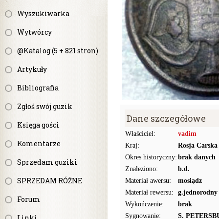
Wyszukiwarka
Wytwórcy
@Katalog (5 + 821 stron)
Artykuły
Bibliografia
Zgłoś swój guzik
Dane szczegółowe
Księga gości
Właściciel:
vadim
Komentarze
Kraj:
Rosja Carska
Okres historyczny:
brak danych
Sprzedam guziki
Znaleziono:
b.d.
SPRZEDAM RÓŻNE
Materiał awersu:
mosiądz
Materiał rewersu:
g.jednorodny
Forum
Wykończenie:
brak
Sygnowanie:
S. PETERS
Linki