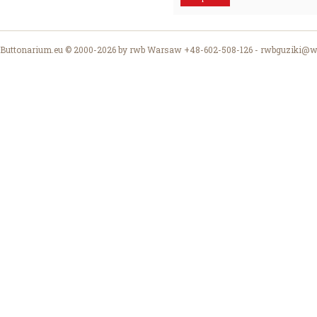
Buttonarium.eu © 2000-2026 by rwb Warsaw +48-602-508-126 -
rwbguziki@wp